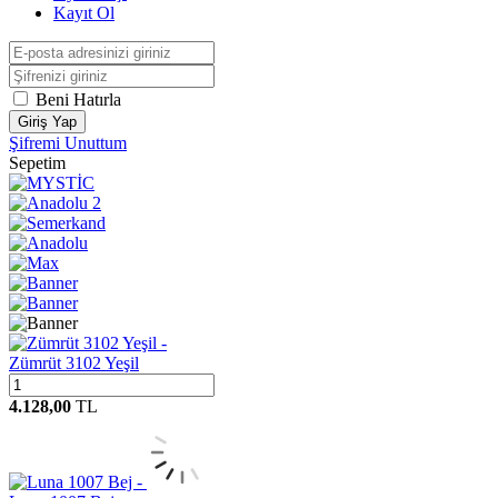
Kayıt Ol
Beni Hatırla
Giriş Yap
Şifremi Unuttum
Sepetim
Zümrüt 3102 Yeşil
4.128,00
TL