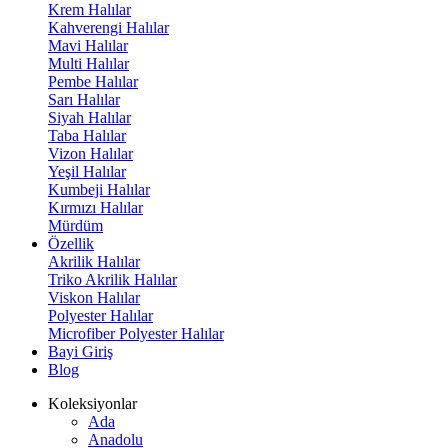
Krem Halılar
Kahverengi Halılar
Mavi Halılar
Multi Halılar
Pembe Halılar
Sarı Halılar
Siyah Halılar
Taba Halılar
Vizon Halılar
Yeşil Halılar
Kumbeji Halılar
Kırmızı Halılar
Mürdüm
Özellik
Akrilik Halılar
Triko Akrilik Halılar
Viskon Halılar
Polyester Halılar
Microfiber Polyester Halılar
Bayi Giriş
Blog
Koleksiyonlar
Ada
Anadolu