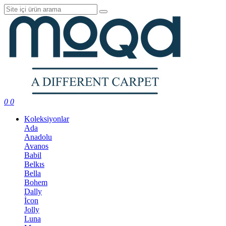
0
0
Koleksiyonlar
Ada
Anadolu
Avanos
Babil
Belkıs
Bella
Bohem
Dally
İcon
Jolly
Luna