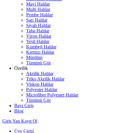
Mavi Halılar
Multi Halılar
Pembe Halılar
Sarı Halılar
Siyah Halılar
Taba Halılar
Vizon Halılar
Yeşil Halılar
Kumbeji Halılar
Kırmızı Halılar
Mürdüm
Tümünü Gör
Özellik
Akrilik Halılar
Triko Akrilik Halılar
Viskon Halılar
Polyester Halılar
Microfiber Polyester Halılar
Tümünü Gör
Bayi Giriş
Blog
Giriş Yap
Kayıt Ol
Üye Girişi