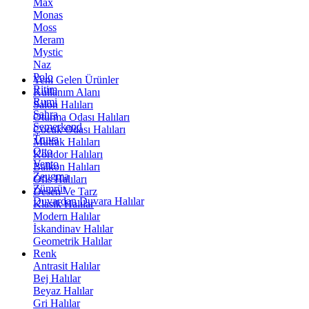
Max
Monas
Moss
Meram
Mystic
Naz
Polo
Yeni Gelen Ürünler
Ritim
Kullanım Alanı
Rumi
Salon Halıları
Sahra
Oturma Odası Halıları
Semerkand
Çocuk Odası Halıları
Truva
Mutfak Halıları
Otto
Koridor Halıları
Vento
Balkon Halıları
Zeugma
Ofis Halıları
Zümrüt
Desen Ve Tarz
Duvardan Duvara Halılar
Klasik Halılar
Modern Halılar
İskandinav Halılar
Geometrik Halılar
Renk
Antrasit Halılar
Bej Halılar
Beyaz Halılar
Gri Halılar