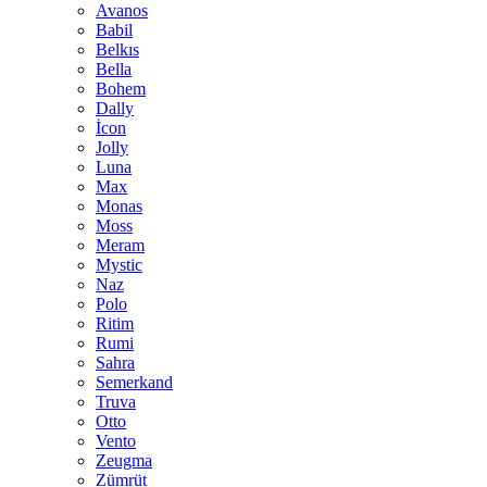
Avanos
Babil
Belkıs
Bella
Bohem
Dally
İcon
Jolly
Luna
Max
Monas
Moss
Meram
Mystic
Naz
Polo
Ritim
Rumi
Sahra
Semerkand
Truva
Otto
Vento
Zeugma
Zümrüt