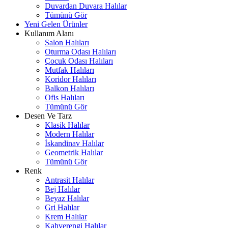
Duvardan Duvara Halılar
Tümünü Gör
Yeni Gelen Ürünler
Kullanım Alanı
Salon Halıları
Oturma Odası Halıları
Çocuk Odası Halıları
Mutfak Halıları
Koridor Halıları
Balkon Halıları
Ofis Halıları
Tümünü Gör
Desen Ve Tarz
Klasik Halılar
Modern Halılar
İskandinav Halılar
Geometrik Halılar
Tümünü Gör
Renk
Antrasit Halılar
Bej Halılar
Beyaz Halılar
Gri Halılar
Krem Halılar
Kahverengi Halılar