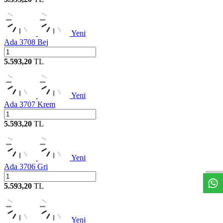
Yeni
Ada 3708 Bej
5.593,20
TL
Yeni
Ada 3707 Krem
5.593,20
TL
W
h
t
s
a
p
p
D
e
s
t
e
H
a
t
t
Yeni
Ada 3706 Gri
5.593,20
TL
Yeni