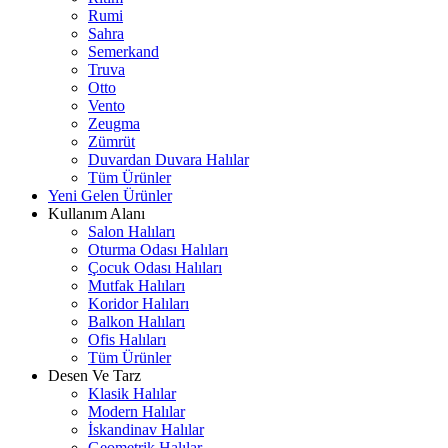
Rumi
Sahra
Semerkand
Truva
Otto
Vento
Zeugma
Zümrüt
Duvardan Duvara Halılar
Tüm Ürünler
Yeni Gelen Ürünler
Kullanım Alanı
Salon Halıları
Oturma Odası Halıları
Çocuk Odası Halıları
Mutfak Halıları
Koridor Halıları
Balkon Halıları
Ofis Halıları
Tüm Ürünler
Desen Ve Tarz
Klasik Halılar
Modern Halılar
İskandinav Halılar
Geometrik Halılar