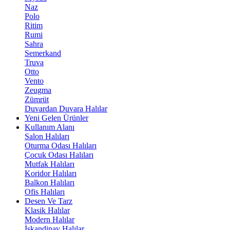
Naz
Polo
Ritim
Rumi
Sahra
Semerkand
Truva
Otto
Vento
Zeugma
Zümrüt
Duvardan Duvara Halılar
Yeni Gelen Ürünler
Kullanım Alanı
Salon Halıları
Oturma Odası Halıları
Çocuk Odası Halıları
Mutfak Halıları
Koridor Halıları
Balkon Halıları
Ofis Halıları
Desen Ve Tarz
Klasik Halılar
Modern Halılar
İskandinav Halılar