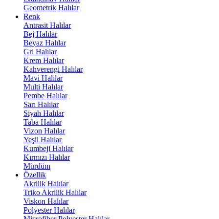
Geometrik Halılar
Renk
Antrasit Halılar
Bej Halılar
Beyaz Halılar
Gri Halılar
Krem Halılar
Kahverengi Halılar
Mavi Halılar
Multi Halılar
Pembe Halılar
Sarı Halılar
Siyah Halılar
Taba Halılar
Vizon Halılar
Yeşil Halılar
Kumbeji Halılar
Kırmızı Halılar
Mürdüm
Özellik
Akrilik Halılar
Triko Akrilik Halılar
Viskon Halılar
Polyester Halılar
Microfiber Polyester Halılar