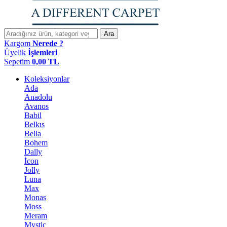
Ara
Kargom
Nerede ?
Üyelik
İşlemleri
Sepetim
0,00
TL
Koleksiyonlar
Ada
Anadolu
Avanos
Babil
Belkıs
Bella
Bohem
Dally
İcon
Jolly
Luna
Max
Monas
Moss
Meram
Mystic