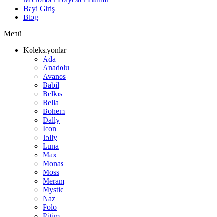
Bayi Giriş
Blog
Menü
Koleksiyonlar
Ada
Anadolu
Avanos
Babil
Belkıs
Bella
Bohem
Dally
İcon
Jolly
Luna
Max
Monas
Moss
Meram
Mystic
Naz
Polo
Ritim