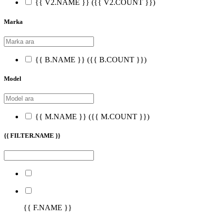
{{ V2.NAME }}
({{ V2.COUNT }})
Marka
{{ B.NAME }}
({{ B.COUNT }})
Model
{{ M.NAME }}
({{ M.COUNT }})
{{ FILTER.NAME }}
{{ F.NAME }}