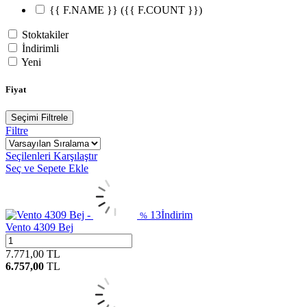
{{ F.NAME }}
({{ F.COUNT }})
Stoktakiler
İndirimli
Yeni
Fiyat
Seçimi Filtrele
Filtre
Seçilenleri Karşılaştır
Seç ve Sepete Ekle
13
İndirim
%
Vento 4309 Bej
7.771,00
TL
6.757,00
TL