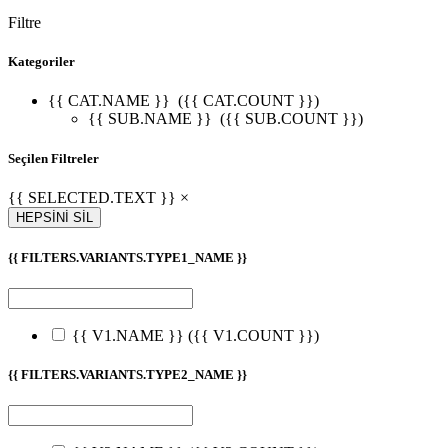
Filtre
Kategoriler
{{ CAT.NAME }}
({{ CAT.COUNT }})
{{ SUB.NAME }}
({{ SUB.COUNT }})
Seçilen Filtreler
{{ SELECTED.TEXT }} ×
HEPSİNİ SİL
{{ FILTERS.VARIANTS.TYPE1_NAME }}
{{ V1.NAME }}
({{ V1.COUNT }})
{{ FILTERS.VARIANTS.TYPE2_NAME }}