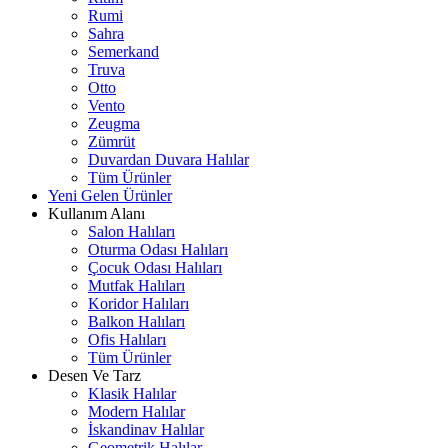
Rumi
Sahra
Semerkand
Truva
Otto
Vento
Zeugma
Zümrüt
Duvardan Duvara Halılar
Tüm Ürünler
Yeni Gelen Ürünler
Kullanım Alanı
Salon Halıları
Oturma Odası Halıları
Çocuk Odası Halıları
Mutfak Halıları
Koridor Halıları
Balkon Halıları
Ofis Halıları
Tüm Ürünler
Desen Ve Tarz
Klasik Halılar
Modern Halılar
İskandinav Halılar
Geometrik Halılar