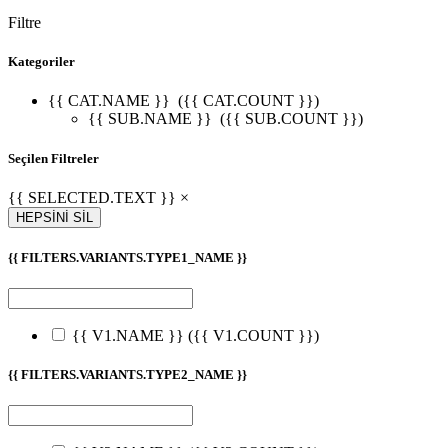
Filtre
Kategoriler
{{ CAT.NAME }}
({{ CAT.COUNT }})
{{ SUB.NAME }}
({{ SUB.COUNT }})
Seçilen Filtreler
{{ SELECTED.TEXT }} ×
HEPSİNİ SİL
{{ FILTERS.VARIANTS.TYPE1_NAME }}
{{ V1.NAME }}
({{ V1.COUNT }})
{{ FILTERS.VARIANTS.TYPE2_NAME }}