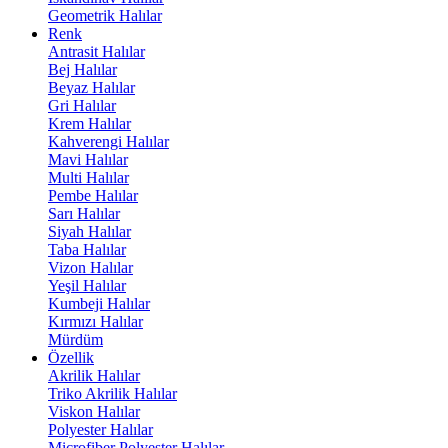
Geometrik Halılar
Renk
Antrasit Halılar
Bej Halılar
Beyaz Halılar
Gri Halılar
Krem Halılar
Kahverengi Halılar
Mavi Halılar
Multi Halılar
Pembe Halılar
Sarı Halılar
Siyah Halılar
Taba Halılar
Vizon Halılar
Yeşil Halılar
Kumbeji Halılar
Kırmızı Halılar
Mürdüm
Özellik
Akrilik Halılar
Triko Akrilik Halılar
Viskon Halılar
Polyester Halılar
Microfiber Polyester Halılar