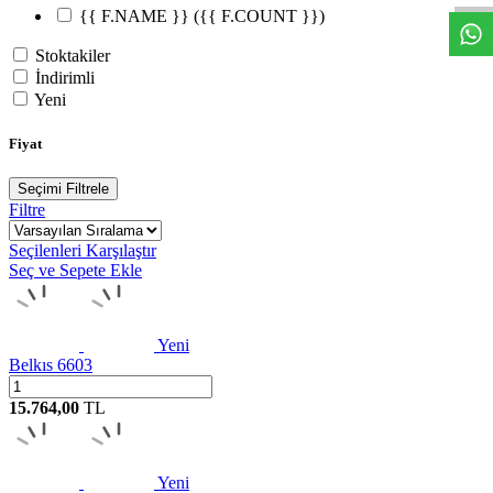
{{ F.NAME }}
({{ F.COUNT }})
Stoktakiler
İndirimli
Yeni
Fiyat
Seçimi Filtrele
Filtre
Seçilenleri Karşılaştır
Seç ve Sepete Ekle
Yeni
Belkıs 6603
15.764,00
TL
Yeni