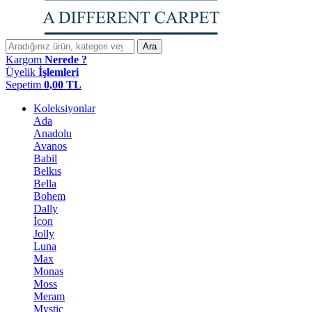
Ara
Kargom
Nerede ?
Üyelik
İşlemleri
Sepetim
0,00
TL
Koleksiyonlar
Ada
Anadolu
Avanos
Babil
Belkıs
Bella
Bohem
Dally
İcon
Jolly
Luna
Max
Monas
Moss
Meram
Mystic