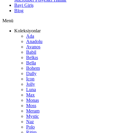
Bayi Giriş
Blog
Menü
Koleksiyonlar
Ada
Anadolu
Avanos
Babil
Belkıs
Bella
Bohem
Dally
İcon
Jolly
Luna
Max
Monas
Moss
Meram
Mystic
Naz
Polo
Ritim