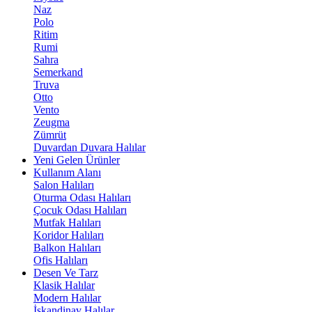
Naz
Polo
Ritim
Rumi
Sahra
Semerkand
Truva
Otto
Vento
Zeugma
Zümrüt
Duvardan Duvara Halılar
Yeni Gelen Ürünler
Kullanım Alanı
Salon Halıları
Oturma Odası Halıları
Çocuk Odası Halıları
Mutfak Halıları
Koridor Halıları
Balkon Halıları
Ofis Halıları
Desen Ve Tarz
Klasik Halılar
Modern Halılar
İskandinav Halılar