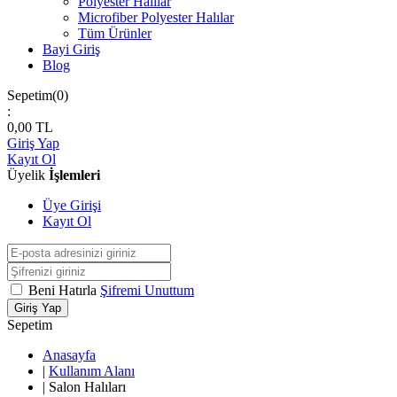
Polyester Halılar
Microfiber Polyester Halılar
Tüm Ürünler
Bayi Giriş
Blog
Sepetim(
0
)
:
0,00
TL
Giriş Yap
Kayıt Ol
Üyelik
İşlemleri
Üye Girişi
Kayıt Ol
Beni Hatırla
Şifremi Unuttum
Giriş Yap
Sepetim
Anasayfa
|
Kullanım Alanı
|
Salon Halıları