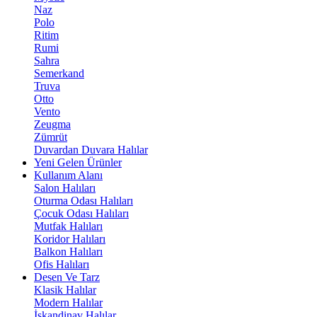
Naz
Polo
Ritim
Rumi
Sahra
Semerkand
Truva
Otto
Vento
Zeugma
Zümrüt
Duvardan Duvara Halılar
Yeni Gelen Ürünler
Kullanım Alanı
Salon Halıları
Oturma Odası Halıları
Çocuk Odası Halıları
Mutfak Halıları
Koridor Halıları
Balkon Halıları
Ofis Halıları
Desen Ve Tarz
Klasik Halılar
Modern Halılar
İskandinav Halılar