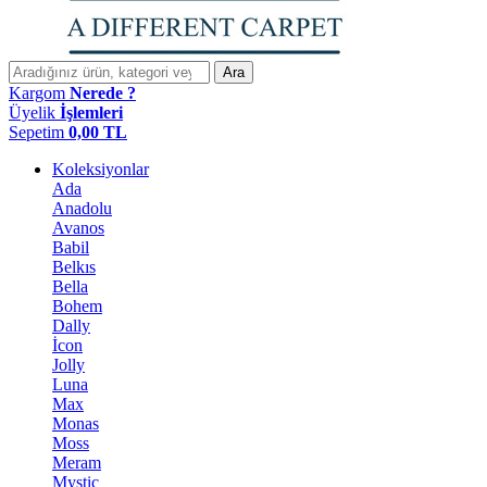
Ara
Kargom
Nerede ?
Üyelik
İşlemleri
Sepetim
0,00
TL
Koleksiyonlar
Ada
Anadolu
Avanos
Babil
Belkıs
Bella
Bohem
Dally
İcon
Jolly
Luna
Max
Monas
Moss
Meram
Mystic