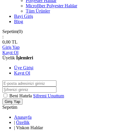
Polyester Halılar
Microfiber Polyester Halılar
Tüm Ürünler
Bayi Giriş
Blog
Sepetim(
0
)
:
0,00
TL
Giriş Yap
Kayıt Ol
Üyelik
İşlemleri
Üye Girişi
Kayıt Ol
Beni Hatırla
Şifremi Unuttum
Giriş Yap
Sepetim
Anasayfa
|
Özellik
|
Viskon Halılar