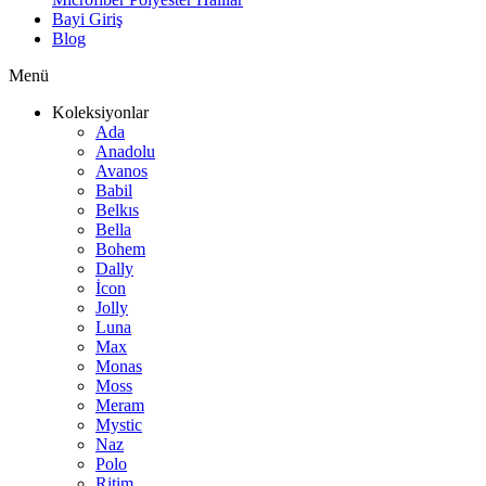
Bayi Giriş
Blog
Menü
Koleksiyonlar
Ada
Anadolu
Avanos
Babil
Belkıs
Bella
Bohem
Dally
İcon
Jolly
Luna
Max
Monas
Moss
Meram
Mystic
Naz
Polo
Ritim