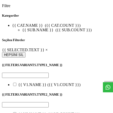
Filtre
Kategoriler
{{ CAT.NAME }}
({{ CAT.COUNT }})
{{ SUB.NAME }}
({{ SUB.COUNT }})
Seçilen Filtreler
{{ SELECTED.TEXT }} ×
HEPSİNİ SİL
{{ FILTERS.VARIANTS.TYPE1_NAME }}
W
h
t
s
a
p
p
D
e
s
t
e
H
a
t
t
{{ V1.NAME }}
({{ V1.COUNT }})
{{ FILTERS.VARIANTS.TYPE2_NAME }}