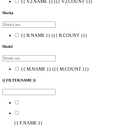
{{ V2.NAME }}
({{ V2.COUNT }})
Marka
{{ B.NAME }}
({{ B.COUNT }})
Model
{{ M.NAME }}
({{ M.COUNT }})
{{ FILTER.NAME }}
{{ F.NAME }}