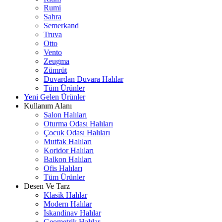
Rumi
Sahra
Semerkand
Truva
Otto
Vento
Zeugma
Zümrüt
Duvardan Duvara Halılar
Tüm Ürünler
Yeni Gelen Ürünler
Kullanım Alanı
Salon Halıları
Oturma Odası Halıları
Çocuk Odası Halıları
Mutfak Halıları
Koridor Halıları
Balkon Halıları
Ofis Halıları
Tüm Ürünler
Desen Ve Tarz
Klasik Halılar
Modern Halılar
İskandinav Halılar
Geometrik Halılar