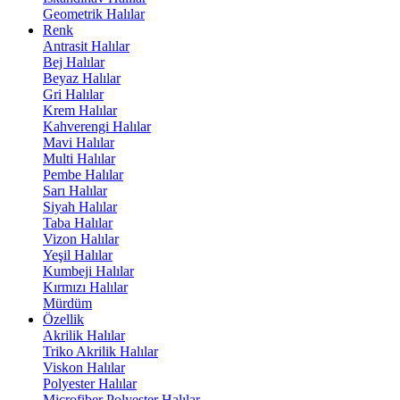
Geometrik Halılar
Renk
Antrasit Halılar
Bej Halılar
Beyaz Halılar
Gri Halılar
Krem Halılar
Kahverengi Halılar
Mavi Halılar
Multi Halılar
Pembe Halılar
Sarı Halılar
Siyah Halılar
Taba Halılar
Vizon Halılar
Yeşil Halılar
Kumbeji Halılar
Kırmızı Halılar
Mürdüm
Özellik
Akrilik Halılar
Triko Akrilik Halılar
Viskon Halılar
Polyester Halılar
Microfiber Polyester Halılar