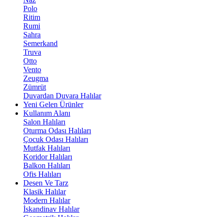
Polo
Ritim
Rumi
Sahra
Semerkand
Truva
Otto
Vento
Zeugma
Zümrüt
Duvardan Duvara Halılar
Yeni Gelen Ürünler
Kullanım Alanı
Salon Halıları
Oturma Odası Halıları
Çocuk Odası Halıları
Mutfak Halıları
Koridor Halıları
Balkon Halıları
Ofis Halıları
Desen Ve Tarz
Klasik Halılar
Modern Halılar
İskandinav Halılar