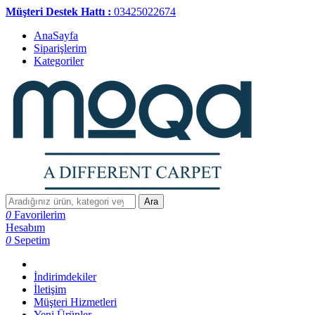
Müşteri Destek Hattı :
03425022674
AnaSayfa
Siparişlerim
Kategoriler
Ara
0
Favorilerim
Hesabım
0
Sepetim
İndirimdekiler
İletişim
Müşteri Hizmetleri
Yeni Ürünler