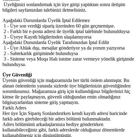
Üyeliğinizi sonlandırmak için üye girişi yaptıktan sonra iletişim
bilgileri sayfamızdan talebinizi iletmelisiniz.
Aşağıdaki Durumlarda Üyelik İptal Edilemez
1 - Üye son verdiği sipariş üzerinden 60 gün geçmemişse.
2 - Farklı bir e-posta adresi ile üyelik iptal talebinde bulunulduysa
3 - Üyeye Kayıtlı bilgilerinden ulaşılamıyorsa
Aşağıdaki Durumlarda Üyelik Tarafımızdan İptal Edilir
1 - Üye Ahlak dışı, mesajlar gönderiyor ya da yorum yazıyorsa
2 - Sahtekarlık girişiminde bulunduysa
3 - Sisteme veya Moqa Halı ismine zarar vermeye yönelik girişimde
bulunduysa.
Üye Güvenliği
Üyenin güvenliği için mağazamızda her türlü önlem alınmıştır. Bu
alınan önlemlerin yanında sizlerde üye bilgilerinizin güvenliğinden
sorumlusunuz. Mağazamıza giriş için kullandığınız bilgilerinizi hiç
kimse ile paylaşmayın, güvenli olduğundan emin olmadığınız
bilgisayarlardan sisteme giriş yapmayın.
Farklı Adres
Her üye İçin Sipariş Sonlandırırken kendi kayıtlı adresi haricinde
farklı adres girebileceği bir adres bölümü bulunmaktadır.
Adres bölümünü arkadaşlarınıza hediye gönderirken
kullanabileceğiniz gibi, farklı adreslerde olduğunuz dönemlerde
kullanabilmeniz için düşünülmüştür.