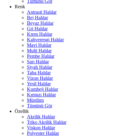
Tümünü Gör
Renk
Antrasit Halılar
Bej Halılar
Beyaz Halılar
Gri Halılar
Krem Halılar
Kahverengi Halılar
Mavi Halılar
Multi Halılar
Pembe Halılar
Sarı Halılar
Siyah Halılar
Taba Halılar
Vizon Halılar
Yeşil Halılar
Kumbeji Halılar
Kırmızı Halılar
Mürdüm
Tümünü Gör
Özellik
Akrilik Halılar
Triko Akrilik Halılar
Viskon Halılar
Polyester Halılar