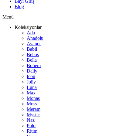
Bayi Giriş
Blog
Menü
Koleksiyonlar
Ada
Anadolu
Avanos
Babil
Belkıs
Bella
Bohem
Dally
İcon
Jolly
Luna
Max
Monas
Moss
Meram
Mystic
Naz
Polo
Ritim