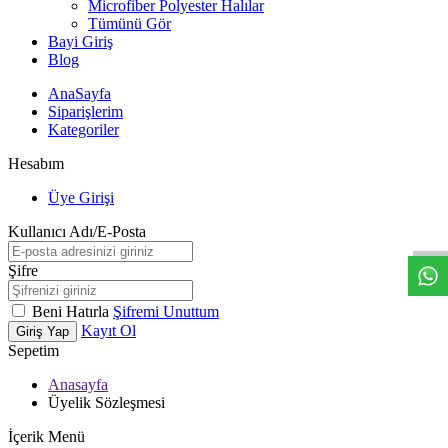
Microfiber Polyester Halılar
Tümünü Gör
Bayi Giriş
Blog
AnaSayfa
Siparişlerim
Kategoriler
Hesabım
W
h
t
s
a
p
p
D
e
s
t
e
H
a
t
t
Üye Girişi
Kullanıcı Adı/E-Posta
Şifre
Beni Hatırla
Şifremi Unuttum
Kayıt Ol
Giriş Yap
Sepetim
Anasayfa
Üyelik Sözleşmesi
İçerik Menü