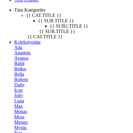
Tüm Kategoriler
{{ CAT.TITLE }}
{{ SUB.TITLE }}
{{ SUB2.TITLE }}
{{ SUB.TITLE }}
{{ CAT.TITLE }}
Koleksiyonlar
Ada
Anadolu
Avanos
Babil
Belkıs
Bella
Bohem
Dally
İcon
Jolly
Luna
Max
Monas
Moss
Meram
Mystic
Naz