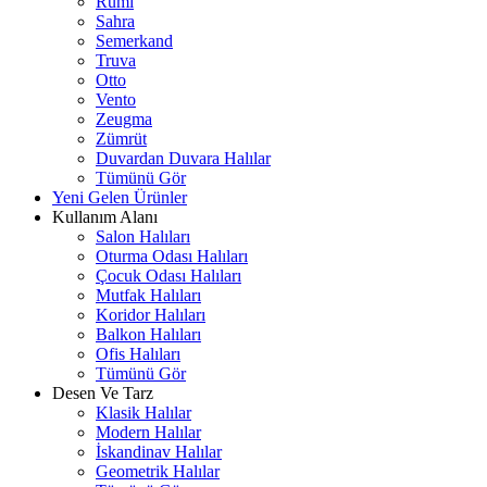
Rumi
Sahra
Semerkand
Truva
Otto
Vento
Zeugma
Zümrüt
Duvardan Duvara Halılar
Tümünü Gör
Yeni Gelen Ürünler
Kullanım Alanı
Salon Halıları
Oturma Odası Halıları
Çocuk Odası Halıları
Mutfak Halıları
Koridor Halıları
Balkon Halıları
Ofis Halıları
Tümünü Gör
Desen Ve Tarz
Klasik Halılar
Modern Halılar
İskandinav Halılar
Geometrik Halılar