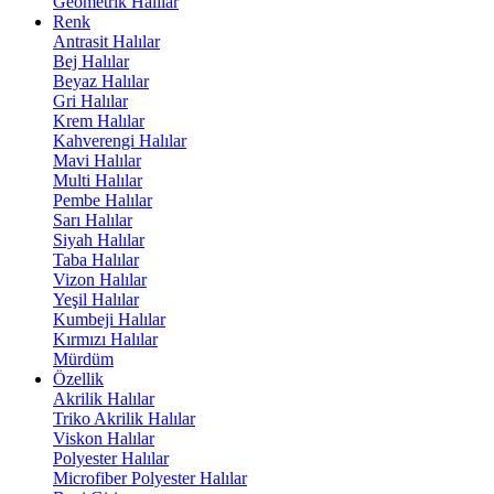
Geometrik Halılar
Renk
Antrasit Halılar
Bej Halılar
Beyaz Halılar
Gri Halılar
Krem Halılar
Kahverengi Halılar
Mavi Halılar
Multi Halılar
Pembe Halılar
Sarı Halılar
Siyah Halılar
Taba Halılar
Vizon Halılar
Yeşil Halılar
Kumbeji Halılar
Kırmızı Halılar
Mürdüm
Özellik
Akrilik Halılar
Triko Akrilik Halılar
Viskon Halılar
Polyester Halılar
Microfiber Polyester Halılar