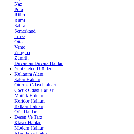
Naz
Polo
Ritim
Rumi
Sahra
Semerkand
Truva
Otto
Vento
Zeugma
Zümrüt
Duvardan Duvara Halılar
Yeni Gelen Ürünler
Kullanım Alanı
Salon Halıları
Oturma Odası Halıları
Çocuk Odası Halıları
Mutfak Halıları
Koridor Halıları
Balkon Halıları
Ofis Halıları
Desen Ve Tarz
Klasik Halılar
Modern Halılar
İskandinav Halılar