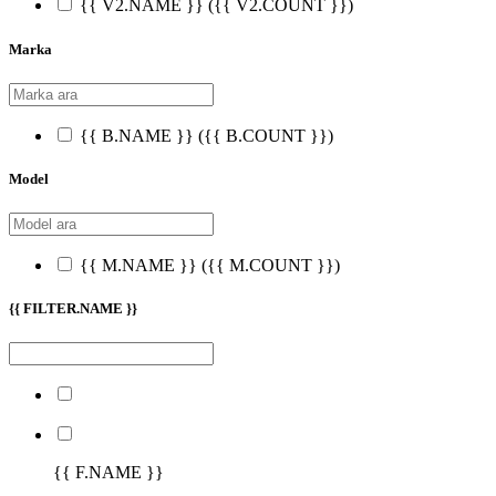
{{ V2.NAME }}
({{ V2.COUNT }})
Marka
{{ B.NAME }}
({{ B.COUNT }})
Model
{{ M.NAME }}
({{ M.COUNT }})
{{ FILTER.NAME }}
{{ F.NAME }}