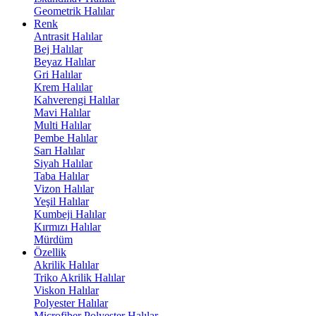
Geometrik Halılar
Renk
Antrasit Halılar
Bej Halılar
Beyaz Halılar
Gri Halılar
Krem Halılar
Kahverengi Halılar
Mavi Halılar
Multi Halılar
Pembe Halılar
Sarı Halılar
Siyah Halılar
Taba Halılar
Vizon Halılar
Yeşil Halılar
Kumbeji Halılar
Kırmızı Halılar
Mürdüm
Özellik
Akrilik Halılar
Triko Akrilik Halılar
Viskon Halılar
Polyester Halılar
Microfiber Polyester Halılar