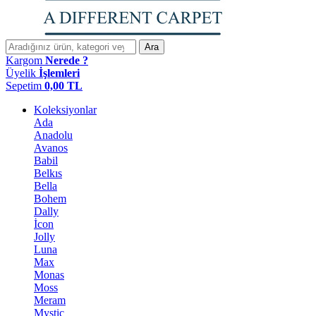
Ara
Kargom
Nerede ?
Üyelik
İşlemleri
Sepetim
0,00
TL
Koleksiyonlar
Ada
Anadolu
Avanos
Babil
Belkıs
Bella
Bohem
Dally
İcon
Jolly
Luna
Max
Monas
Moss
Meram
Mystic