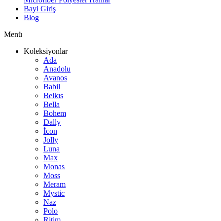
Bayi Giriş
Blog
Menü
Koleksiyonlar
Ada
Anadolu
Avanos
Babil
Belkıs
Bella
Bohem
Dally
İcon
Jolly
Luna
Max
Monas
Moss
Meram
Mystic
Naz
Polo
Ritim