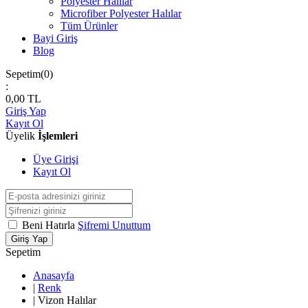
Polyester Halılar
Microfiber Polyester Halılar
Tüm Ürünler
Bayi Giriş
Blog
Sepetim(
0
)
:
0,00
TL
Giriş Yap
Kayıt Ol
Üyelik
İşlemleri
Üye Girişi
Kayıt Ol
Beni Hatırla
Şifremi Unuttum
Giriş Yap
Sepetim
Anasayfa
|
Renk
|
Vizon Halılar