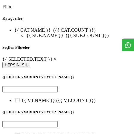
Filtre
Kategoriler
W
h
t
s
a
p
p
D
e
s
t
e
H
a
t
t
{{ CAT.NAME }}
({{ CAT.COUNT }})
{{ SUB.NAME }}
({{ SUB.COUNT }})
Seçilen Filtreler
{{ SELECTED.TEXT }} ×
HEPSİNİ SİL
{{ FILTERS.VARIANTS.TYPE1_NAME }}
{{ V1.NAME }}
({{ V1.COUNT }})
{{ FILTERS.VARIANTS.TYPE2_NAME }}