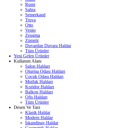
Rumi
Sahra
Semerkand
Truva
Otto
Vento
Zeugma
Zümrüt
Duvardan Duvara Halılar
Tüm Ürünler
Yeni Gelen Ürünler
Kullanım Alanı
Salon Halıları
Oturma Odası Halıları
Çocuk Odası Halıları
Mutfak Halıları
Koridor Halıları
Balkon Halıları
Ofis Halıları
Tüm Ürünler
Desen Ve Tarz
Klasik Halılar
Modern Halılar
İskandinav Halılar
Geometrik Halılar