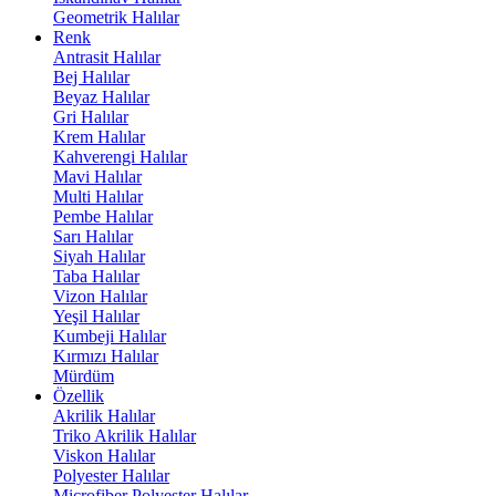
Geometrik Halılar
Renk
Antrasit Halılar
Bej Halılar
Beyaz Halılar
Gri Halılar
Krem Halılar
Kahverengi Halılar
Mavi Halılar
Multi Halılar
Pembe Halılar
Sarı Halılar
Siyah Halılar
Taba Halılar
Vizon Halılar
Yeşil Halılar
Kumbeji Halılar
Kırmızı Halılar
Mürdüm
Özellik
Akrilik Halılar
Triko Akrilik Halılar
Viskon Halılar
Polyester Halılar
Microfiber Polyester Halılar