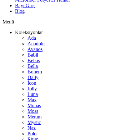
Bayi Giriş
Blog
Menü
Koleksiyonlar
Ada
Anadolu
Avanos
Babil
Belkıs
Bella
Bohem
Dally
İcon
Jolly
Luna
Max
Monas
Moss
Meram
Mystic
Naz
Polo
Ritim