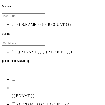
Marka
{{ B.NAME }}
({{ B.COUNT }})
Model
{{ M.NAME }}
({{ M.COUNT }})
{{ FILTER.NAME }}
{{ F.NAME }}
{{ F.NAME }}
({{ F.COUNT }})