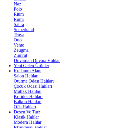
Naz
Polo
Ritim
Rumi
Sahra
Semerkand
Truva
Otto
Vento
Zeugma
Zümrüt
Duvardan Duvara Halılar
Yeni Gelen Ürünler
Kullanım Alanı
Salon Halıları
Oturma Odası Halıları
Çocuk Odası Halıları
Mutfak Halıları
Koridor Halıları
Balkon Halıları
Ofis Halıları
Desen Ve Tarz
Klasik Halılar
Modern Halılar
İskandinav Halılar