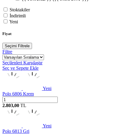
Stoktakiler
İndirimli
Yeni
Fiyat
Seçimi Filtrele
Filtre
Seçilenleri Karşılaştır
Seç ve Sepete Ekle
Yeni
Polo 6806 Krem
2.803,00
TL
W
h
t
s
a
p
p
D
e
s
t
e
H
a
t
t
Yeni
Polo 6813 Gri