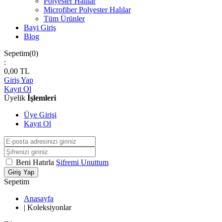
Polyester Halılar
Microfiber Polyester Halılar
Tüm Ürünler
Bayi Giriş
Blog
Sepetim(
0
)
:
0,00
TL
Giriş Yap
Kayıt Ol
Üyelik
İşlemleri
Üye Girişi
Kayıt Ol
Beni Hatırla
Şifremi Unuttum
Giriş Yap
Sepetim
Anasayfa
|
Koleksiyonlar