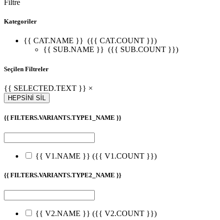
Filtre
Kategoriler
{{ CAT.NAME }}
({{ CAT.COUNT }})
{{ SUB.NAME }}
({{ SUB.COUNT }})
Seçilen Filtreler
{{ SELECTED.TEXT }} ×
HEPSİNİ SİL
{{ FILTERS.VARIANTS.TYPE1_NAME }}
{{ V1.NAME }}
({{ V1.COUNT }})
{{ FILTERS.VARIANTS.TYPE2_NAME }}
{{ V2.NAME }}
({{ V2.COUNT }})