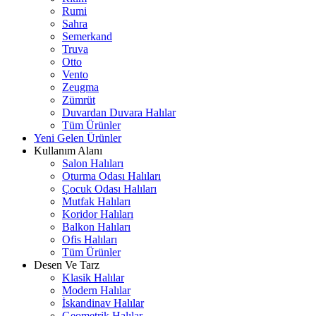
Rumi
Sahra
Semerkand
Truva
Otto
Vento
Zeugma
Zümrüt
Duvardan Duvara Halılar
Tüm Ürünler
Yeni Gelen Ürünler
Kullanım Alanı
Salon Halıları
Oturma Odası Halıları
Çocuk Odası Halıları
Mutfak Halıları
Koridor Halıları
Balkon Halıları
Ofis Halıları
Tüm Ürünler
Desen Ve Tarz
Klasik Halılar
Modern Halılar
İskandinav Halılar
Geometrik Halılar