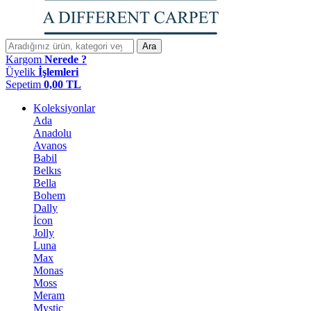
Ara
Kargom
Nerede ?
Üyelik
İşlemleri
Sepetim
0,00
TL
Koleksiyonlar
Ada
Anadolu
Avanos
Babil
Belkıs
Bella
Bohem
Dally
İcon
Jolly
Luna
Max
Monas
Moss
Meram
Mystic