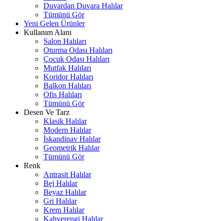
Duvardan Duvara Halılar
Tümünü Gör
Yeni Gelen Ürünler
Kullanım Alanı
Salon Halıları
Oturma Odası Halıları
Çocuk Odası Halıları
Mutfak Halıları
Koridor Halıları
Balkon Halıları
Ofis Halıları
Tümünü Gör
Desen Ve Tarz
Klasik Halılar
Modern Halılar
İskandinav Halılar
Geometrik Halılar
Tümünü Gör
Renk
Antrasit Halılar
Bej Halılar
Beyaz Halılar
Gri Halılar
Krem Halılar
Kahverengi Halılar