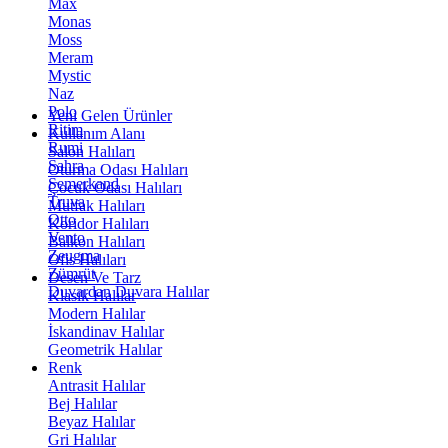
Max
Monas
Moss
Meram
Mystic
Naz
Polo
Yeni Gelen Ürünler
Ritim
Kullanım Alanı
Rumi
Salon Halıları
Sahra
Oturma Odası Halıları
Semerkand
Çocuk Odası Halıları
Truva
Mutfak Halıları
Otto
Koridor Halıları
Vento
Balkon Halıları
Zeugma
Ofis Halıları
Zümrüt
Desen Ve Tarz
Duvardan Duvara Halılar
Klasik Halılar
Modern Halılar
İskandinav Halılar
Geometrik Halılar
Renk
Antrasit Halılar
Bej Halılar
Beyaz Halılar
Gri Halılar