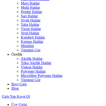
Mavi Halılar
Multi Halılar
Pembe Halılar
Sarı Halılar
Siyah Halılar
Taba Halılar
Vizon Halılar
Yeşil Halılar
Kumbeji Halılar
Kırmızı Halılar
Mürdüm
Tümünü Gör
Özellik
Akrilik Halılar
Triko Akrilik Halılar
Viskon Halılar
Polyester Halılar
Microfiber Polyester Halılar
Tümünü Gör
Bayi Giriş
Blog
Giriş Yap
Kayıt Ol
Üye Girişi