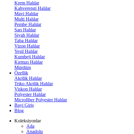
Krem Halılar
Kahverengi Halılar
Mavi Halılar
Multi Halılar
Pembe Halılar
Sarı Halılar
Siyah Halılar
Taba Halılar
Vizon Halılar
Yeşil Halılar
Kumbeji Halılar
Kırmızı Halılar
Mürdüm
Özellik
Akrilik Halılar
Triko Akrilik Halılar
Viskon Halılar
Polyester Halılar
Microfiber Polyester Halılar
Bayi Giriş
Blog
Koleksiyonlar
Ada
Anadolu