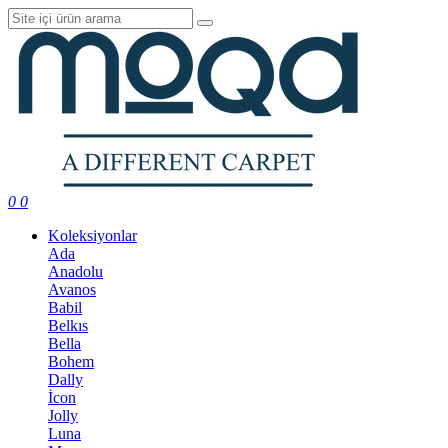
0
0
Koleksiyonlar
Ada
Anadolu
Avanos
Babil
Belkıs
Bella
Bohem
Dally
İcon
Jolly
Luna