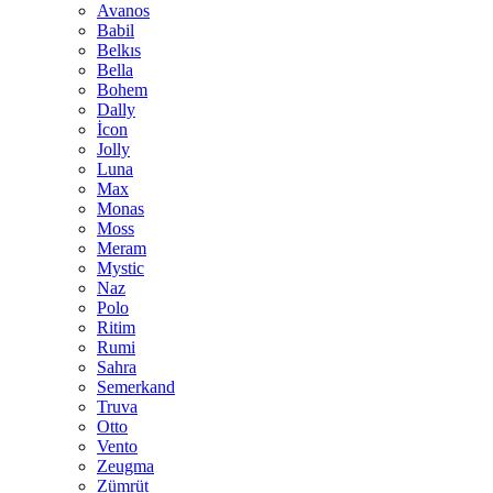
Avanos
Babil
Belkıs
Bella
Bohem
Dally
İcon
Jolly
Luna
Max
Monas
Moss
Meram
Mystic
Naz
Polo
Ritim
Rumi
Sahra
Semerkand
Truva
Otto
Vento
Zeugma
Zümrüt