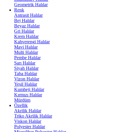
Geometrik Halılar
Renk
Antrasit Halılar
Bej Halılar
Beyaz Halılar
Gri Halılar
Krem Halılar
Kahverengi Halılar
Mavi Halılar
Multi Halılar
Pembe Halılar
Sarı Halılar
Siyah Halılar
Taba Halılar
Vizon Halılar
Yeşil Halılar
Kumbeji Halılar
Kırmızı Halılar
Mürdüm
Özellik
Akrilik Halılar
Triko Akrilik Halılar
Viskon Halılar
Polyester Halılar
Microfiber Polyester Halılar