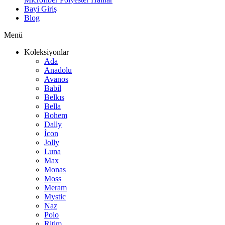
Bayi Giriş
Blog
Menü
Koleksiyonlar
Ada
Anadolu
Avanos
Babil
Belkıs
Bella
Bohem
Dally
İcon
Jolly
Luna
Max
Monas
Moss
Meram
Mystic
Naz
Polo
Ritim