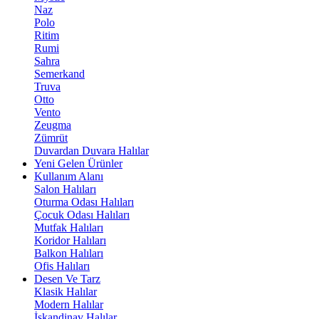
Naz
Polo
Ritim
Rumi
Sahra
Semerkand
Truva
Otto
Vento
Zeugma
Zümrüt
Duvardan Duvara Halılar
Yeni Gelen Ürünler
Kullanım Alanı
Salon Halıları
Oturma Odası Halıları
Çocuk Odası Halıları
Mutfak Halıları
Koridor Halıları
Balkon Halıları
Ofis Halıları
Desen Ve Tarz
Klasik Halılar
Modern Halılar
İskandinav Halılar