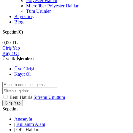
Polyester Halılar
Microfiber Polyester Halılar
Tüm Ürünler
Bayi Giriş
Blog
Sepetim(
0
)
:
0,00
TL
Giriş Yap
Kayıt Ol
Üyelik
İşlemleri
Üye Girişi
Kayıt Ol
Beni Hatırla
Şifremi Unuttum
Giriş Yap
Sepetim
Anasayfa
|
Kullanım Alanı
|
Ofis Halıları