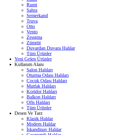
Rumi
Sahra
Semerkand
Truva
Otto
Vento
Zeugma
Zümrüt
Duvardan Duvara Halılar
Tüm Ürünler
Yeni Gelen Ürünler
Kullanım Alanı
Salon Halıları
Oturma Odası Halıları
Çocuk Odası Halıları
Mutfak Halıları
Koridor Halıları
Balkon Halıları
Ofis Halıları
Tüm Ürünler
Desen Ve Tarz
Klasik Halılar
Modern Halılar
İskandinav Halılar
Geometrik Halılar