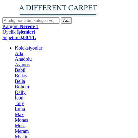
Ara
Kargom
Nerede ?
Üyelik
İşlemleri
Sepetim
0,00
TL
Koleksiyonlar
Ada
Anadolu
Avanos
Babil
Belkıs
Bella
Bohem
Dally
İcon
Jolly
Luna
Max
Monas
Moss
Meram
Mystic