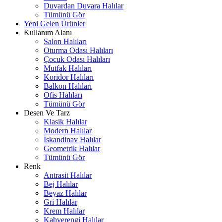
Duvardan Duvara Halılar
Tümünü Gör
Yeni Gelen Ürünler
Kullanım Alanı
Salon Halıları
Oturma Odası Halıları
Çocuk Odası Halıları
Mutfak Halıları
Koridor Halıları
Balkon Halıları
Ofis Halıları
Tümünü Gör
Desen Ve Tarz
Klasik Halılar
Modern Halılar
İskandinav Halılar
Geometrik Halılar
Tümünü Gör
Renk
Antrasit Halılar
Bej Halılar
Beyaz Halılar
Gri Halılar
Krem Halılar
Kahverengi Halılar