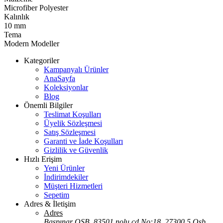
Microfiber Polyester
Kalınlık
10 mm
Tema
Modern Modeller
Kategoriler
Kampanyalı Ürünler
AnaSayfa
Koleksiyonlar
Blog
Önemli Bilgiler
Teslimat Koşulları
Üyelik Sözleşmesi
Satış Sözleşmesi
Garanti ve İade Koşulları
Gizlilik ve Güvenlik
Hızlı Erişim
Yeni Ürünler
İndirimdekiler
Müşteri Hizmetleri
Sepetim
Adres & İletişim
Adres
Başpınar OSB, 83501 nolu cd No:18, 27300 5.Osb