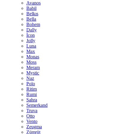
Avanos
Babil
Belkıs
Bella
Bohem
Dally
İcon
Jolly
Luna
Max
Monas
Moss
Meram
Mystic
Naz
Polo
Ritim
Rumi
Sahra
Semerkand
Truva
Otto
Vento
Zeugma
Zümrüt