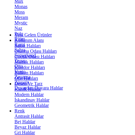
Max
Monas
Moss
Meram
Mystic
Naz
Polo
Yeni Gelen Ürünler
Ritim
Kullanım Alanı
Rumi
Salon Halıları
Sahra
Oturma Odası Halıları
Semerkand
Çocuk Odası Halıları
Truva
Mutfak Halıları
Otto
Koridor Halıları
Vento
Balkon Halıları
Zeugma
Ofis Halıları
Zümrüt
Desen Ve Tarz
Duvardan Duvara Halılar
Klasik Halılar
Modern Halılar
İskandinav Halılar
Geometrik Halılar
Renk
Antrasit Halılar
Bej Halılar
Beyaz Halılar
Gri Halılar