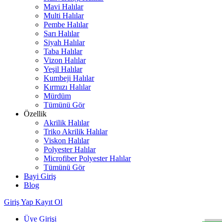
Mavi Halılar
Multi Halılar
Pembe Halılar
Sarı Halılar
Siyah Halılar
Taba Halılar
Vizon Halılar
Yeşil Halılar
Kumbeji Halılar
Kırmızı Halılar
Mürdüm
Tümünü Gör
Özellik
Akrilik Halılar
Triko Akrilik Halılar
Viskon Halılar
Polyester Halılar
Microfiber Polyester Halılar
Tümünü Gör
Bayi Giriş
Blog
W
h
t
s
a
p
p
D
e
s
t
e
H
a
t
t
Giriş Yap
Kayıt Ol
Üye Girişi