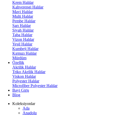
Krem Halılar
Kahverengi Halılar
Mavi Halılar
Multi Halılar
Pembe Halılar
Sarı Halılar
Siyah Halılar
Taba Halılar
Vizon Halılar
Yeşil Halılar
Kumbeji Halılar
Kırmızı Halılar
Mürdüm
Özellik
Akrilik Halılar
Triko Akrilik Halılar
Viskon Halılar
Polyester Halılar
Microfiber Polyester Halılar
Bayi Giriş
Blog
Koleksiyonlar
Ada
Anadolu