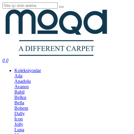
0
0
Koleksiyonlar
Ada
Anadolu
Avanos
Babil
Belkıs
Bella
Bohem
Dally
İcon
Jolly
Luna