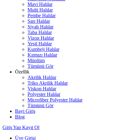
Mavi Halılar
Multi Halılar
Pembe Halılar
Sarı Halılar
Siyah Halılar
Taba Halılar
Vizon Halılar
Yeşil Halılar
Kumbeji Halılar
Kırmızı Halılar
Mürdüm
Tümünü Gör
Özellik
Akrilik Halılar
Triko Akrilik Halılar
Viskon Halılar
Polyester Halılar
Microfiber Polyester Halılar
Tümünü Gör
Bayi Giriş
Blog
Giriş Yap
Kayıt Ol
Üye Girişi