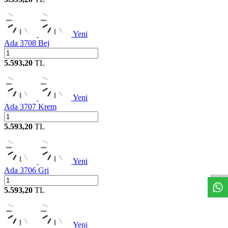
Yeni
Ada 3708 Bej
5.593,20
TL
Yeni
Ada 3707 Krem
5.593,20
TL
W
h
t
s
a
p
p
D
e
s
t
e
H
a
t
t
Yeni
Ada 3706 Gri
5.593,20
TL
Yeni