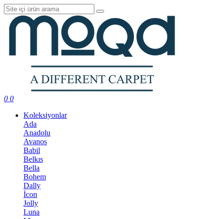
0
0
Koleksiyonlar
Ada
Anadolu
Avanos
Babil
Belkıs
Bella
Bohem
Dally
İcon
Jolly
Luna