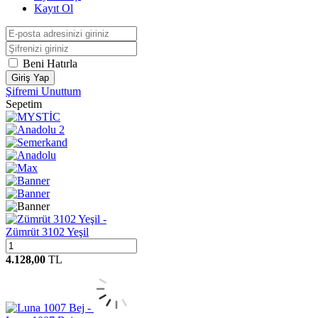
Kayıt Ol
Beni Hatırla
Giriş Yap
Şifremi Unuttum
Sepetim
Zümrüt 3102 Yeşil
4.128,00
TL