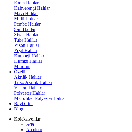
Krem Halılar
Kahverengi Halılar
Mavi Halılar
Multi Halılar
Pembe Halılar
Sarı Halılar
Siyah Halılar
Taba Halılar
Vizon Halılar
Yeşil Halılar
Kumbeji Halılar
Kırmızı Halılar
Mürdüm
Özellik
Akrilik Halılar
Triko Akrilik Halılar
Viskon Halılar
Polyester Halılar
Microfiber Polyester Halılar
Bayi Giriş
Blog
Koleksiyonlar
Ada
Anadolu