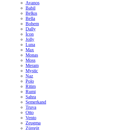
Avanos
Babil
Belkıs
Bella
Bohem
Dally
İcon
Jolly
Luna
Max
Monas
Moss
Meram
Mystic
Naz
Polo
Ritim
Rumi
Sahra
Semerkand
Truva
Otto
Vento
Zeugma
Zümrüt