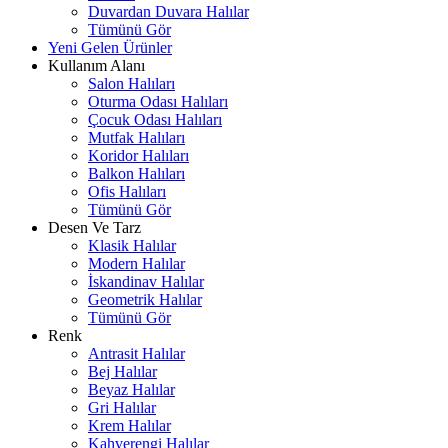
Duvardan Duvara Halılar
Tümünü Gör
Yeni Gelen Ürünler
Kullanım Alanı
Salon Halıları
Oturma Odası Halıları
Çocuk Odası Halıları
Mutfak Halıları
Koridor Halıları
Balkon Halıları
Ofis Halıları
Tümünü Gör
Desen Ve Tarz
Klasik Halılar
Modern Halılar
İskandinav Halılar
Geometrik Halılar
Tümünü Gör
Renk
Antrasit Halılar
Bej Halılar
Beyaz Halılar
Gri Halılar
Krem Halılar
Kahverengi Halılar