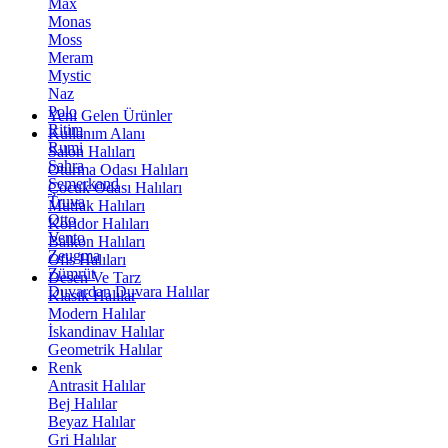
Max
Monas
Moss
Meram
Mystic
Naz
Polo
Yeni Gelen Ürünler
Ritim
Kullanım Alanı
Rumi
Salon Halıları
Sahra
Oturma Odası Halıları
Semerkand
Çocuk Odası Halıları
Truva
Mutfak Halıları
Otto
Koridor Halıları
Vento
Balkon Halıları
Zeugma
Ofis Halıları
Zümrüt
Desen Ve Tarz
Duvardan Duvara Halılar
Klasik Halılar
Modern Halılar
İskandinav Halılar
Geometrik Halılar
Renk
Antrasit Halılar
Bej Halılar
Beyaz Halılar
Gri Halılar