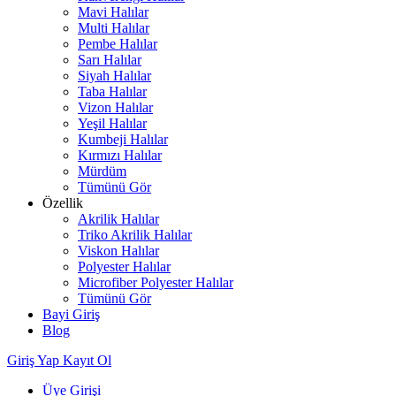
Mavi Halılar
Multi Halılar
Pembe Halılar
Sarı Halılar
Siyah Halılar
Taba Halılar
Vizon Halılar
Yeşil Halılar
Kumbeji Halılar
Kırmızı Halılar
Mürdüm
Tümünü Gör
Özellik
Akrilik Halılar
Triko Akrilik Halılar
Viskon Halılar
Polyester Halılar
Microfiber Polyester Halılar
Tümünü Gör
Bayi Giriş
Blog
Giriş Yap
Kayıt Ol
Üye Girişi