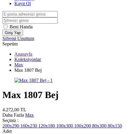
Kayıt Ol
Beni Hatırla
Giriş Yap
Şifremi Unuttum
Sepetim
Anasayfa
Koleksiyonlar
Max
Max 1807 Bej
Max 1807 Bej
4.272,00
TL
Daha Fazla
Max
Seçiniz :
200x290
160x230
120x180
100x300
100x200
80x300
80x150
Adet