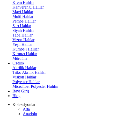
Krem Halılar
Kahverengi Halılar
Mavi Halılar
Multi Halılar
Pembe Halılar
Sarı Halılar
Siyah Halılar
Taba Halılar
Vizon Halılar
Yeşil Halılar
Kumbeji Halılar
Kırmızı Halılar
Mürdüm
Özellik
Akrilik Halılar
Triko Akrilik Halılar
Viskon Halılar
Polyester Halılar
Microfiber Polyester Halılar
Bayi Giriş
Blog
Koleksiyonlar
Ada
Anadolu