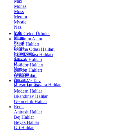
Max
Monas
Moss
Meram
Mystic
Naz
Polo
Yeni Gelen Ürünler
Ritim
Kullanım Alanı
Rumi
Salon Halıları
Sahra
Oturma Odası Halıları
Semerkand
Çocuk Odası Halıları
Truva
Mutfak Halıları
Otto
Koridor Halıları
Vento
Balkon Halıları
Zeugma
Ofis Halıları
Zümrüt
Desen Ve Tarz
Duvardan Duvara Halılar
Klasik Halılar
Modern Halılar
İskandinav Halılar
Geometrik Halılar
Renk
Antrasit Halılar
Bej Halılar
Beyaz Halılar
Gri Halılar