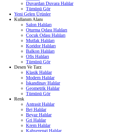
Duvardan Duvara Halılar
Tümünü Gör
Yeni Gelen Ürünler
Kullanım Alanı
Salon Halıları
Oturma Odası Halıları
Çocuk Odası Halıları
Mutfak Halıları
Koridor Halıları
Balkon Halıları
Ofis Halıları
Tümünü Gör
Desen Ve Tarz
Klasik Halılar
Modern Halılar
İskandinav Halılar
Geometrik Halılar
Tümünü Gör
Renk
Antrasit Halılar
Bej Halılar
Beyaz Halılar
Gri Halılar
Krem Halılar
Kahverengi Halılar