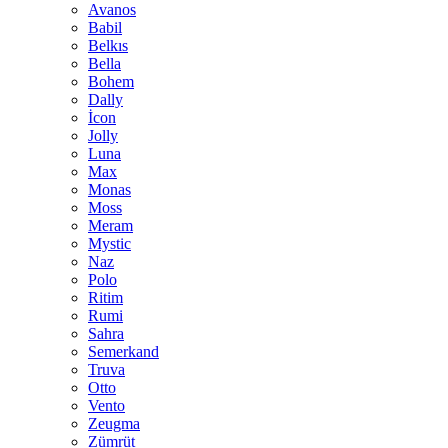
Avanos
Babil
Belkıs
Bella
Bohem
Dally
İcon
Jolly
Luna
Max
Monas
Moss
Meram
Mystic
Naz
Polo
Ritim
Rumi
Sahra
Semerkand
Truva
Otto
Vento
Zeugma
Zümrüt