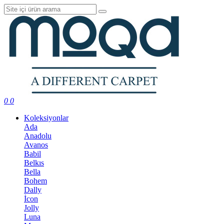
0
0
Koleksiyonlar
Ada
Anadolu
Avanos
Babil
Belkıs
Bella
Bohem
Dally
İcon
Jolly
Luna