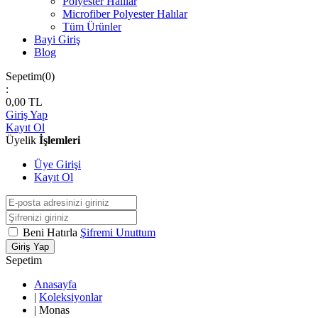
Polyester Halılar
Microfiber Polyester Halılar
Tüm Ürünler
Bayi Giriş
Blog
Sepetim(
0
)
:
0,00
TL
Giriş Yap
Kayıt Ol
Üyelik
İşlemleri
Üye Girişi
Kayıt Ol
Beni Hatırla
Şifremi Unuttum
Giriş Yap
Sepetim
Anasayfa
|
Koleksiyonlar
|
Monas