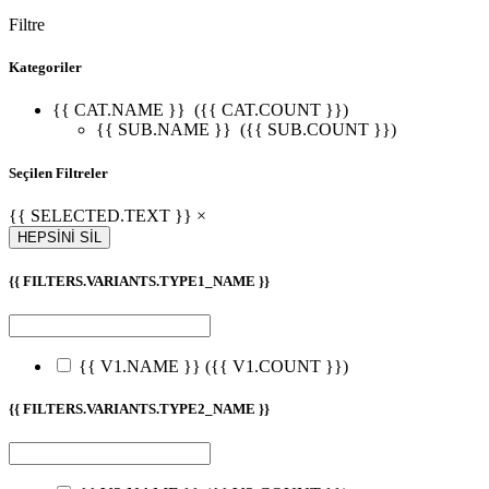
Filtre
Kategoriler
{{ CAT.NAME }}
({{ CAT.COUNT }})
{{ SUB.NAME }}
({{ SUB.COUNT }})
Seçilen Filtreler
{{ SELECTED.TEXT }} ×
HEPSİNİ SİL
{{ FILTERS.VARIANTS.TYPE1_NAME }}
{{ V1.NAME }}
({{ V1.COUNT }})
{{ FILTERS.VARIANTS.TYPE2_NAME }}