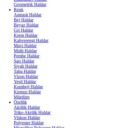
Geometrik Halılar
Renk
Antrasit Halılar
Bej Halılar
Beyaz Halılar
Gri Halılar
Krem Halılar
Kahverengi Halılar
Mavi Halılar
Multi Halılar
Pembe Halılar
Sarı Halılar
Siyah Halılar
Taba Halılar
Vizon Halılar
Yeşil Halılar
Kumbeji Halılar
Kırmızı Halılar
Mürdüm
Özellik
Akrilik Halılar
Triko Akrilik Halılar
Viskon Halılar
Polyester Halılar
Microfiber Polyester Halılar