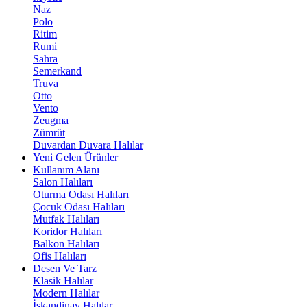
Naz
Polo
Ritim
Rumi
Sahra
Semerkand
Truva
Otto
Vento
Zeugma
Zümrüt
Duvardan Duvara Halılar
Yeni Gelen Ürünler
Kullanım Alanı
Salon Halıları
Oturma Odası Halıları
Çocuk Odası Halıları
Mutfak Halıları
Koridor Halıları
Balkon Halıları
Ofis Halıları
Desen Ve Tarz
Klasik Halılar
Modern Halılar
İskandinav Halılar