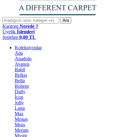
Ara
Kargom
Nerede ?
Üyelik
İşlemleri
Sepetim
0,00
TL
Koleksiyonlar
Ada
Anadolu
Avanos
Babil
Belkıs
Bella
Bohem
Dally
İcon
Jolly
Luna
Max
Monas
Moss
Meram
Mystic