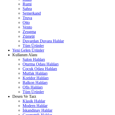
Rumi
Sahra
Semerkand
Truva
Otto
Vento
Zeugma
Zümrüt
Duvardan Duvara Halılar
Tüm Ürünler
Yeni Gelen Ürünler
Kullanım Alanı
Salon Halıları
Oturma Odası Halıları
Çocuk Odası Halıları
Mutfak Halıları
Koridor Halıları
Balkon Halıları
Ofis Halıları
Tüm Ürünler
Desen Ve Tarz
Klasik Halılar
Modern Halılar
İskandinav Halılar
Geometrik Halılar