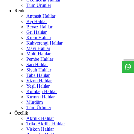
Tüm Ürünler
Renk
Antrasit Halılar
Bej Halılar
Beyaz Halılar
Gri Halılar
Krem Halılar
W
h
t
s
a
p
p
D
e
s
t
e
H
a
t
t
Kahverengi Halılar
Mavi Halılar
Multi Halılar
Pembe Halılar
Sarı Halılar
Siyah Halılar
Taba Halılar
Vizon Halılar
Yeşil Halılar
Kumbeji Halılar
Kırmızı Halılar
Mürdüm
Tüm Ürünler
Özellik
Akrilik Halılar
Triko Akrilik Halılar
Viskon Halılar