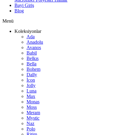
Bayi Giriş
Blog
Menü
Koleksiyonlar
Ada
Anadolu
Avanos
Babil
Belkıs
Bella
Bohem
Dally
İcon
Jolly
Luna
Max
Monas
Moss
Meram
Mystic
Naz
Polo
Ritim