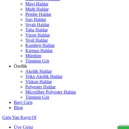
Mavi Halılar
Multi Halılar
Pembe Halılar
Sarı Halılar
Siyah Halılar
Taba Halılar
Vizon Halılar
Yeşil Halılar
Kumbeji Halılar
Kırmızı Halılar
Mürdüm
Tümünü Gör
Özellik
Akrilik Halılar
Triko Akrilik Halılar
Viskon Halılar
Polyester Halılar
Microfiber Polyester Halılar
Tümünü Gör
Bayi Giriş
Blog
W
h
t
s
a
p
p
D
e
s
t
e
H
a
t
t
Giriş Yap
Kayıt Ol
Üye Girişi