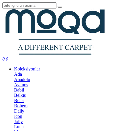
0
0
Koleksiyonlar
Ada
Anadolu
Avanos
Babil
Belkıs
Bella
Bohem
Dally
İcon
Jolly
Luna