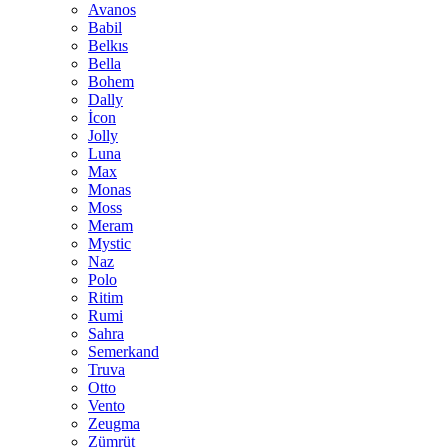
Avanos
Babil
Belkıs
Bella
Bohem
Dally
İcon
Jolly
Luna
Max
Monas
Moss
Meram
Mystic
Naz
Polo
Ritim
Rumi
Sahra
Semerkand
Truva
Otto
Vento
Zeugma
Zümrüt