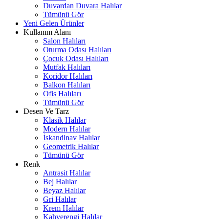
Duvardan Duvara Halılar
Tümünü Gör
Yeni Gelen Ürünler
Kullanım Alanı
Salon Halıları
Oturma Odası Halıları
Çocuk Odası Halıları
Mutfak Halıları
Koridor Halıları
Balkon Halıları
Ofis Halıları
Tümünü Gör
Desen Ve Tarz
Klasik Halılar
Modern Halılar
İskandinav Halılar
Geometrik Halılar
Tümünü Gör
Renk
Antrasit Halılar
Bej Halılar
Beyaz Halılar
Gri Halılar
Krem Halılar
Kahverengi Halılar