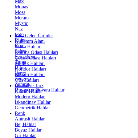
Max
Monas
Moss
Meram
Mystic
Naz
Polo
Yeni Gelen Ürünler
Ritim
Kullanım Alanı
Rumi
Salon Halıları
Sahra
Oturma Odası Halıları
Semerkand
Çocuk Odası Halıları
Truva
Mutfak Halıları
Otto
Koridor Halıları
Vento
Balkon Halıları
Zeugma
Ofis Halıları
Zümrüt
Desen Ve Tarz
Duvardan Duvara Halılar
Klasik Halılar
Modern Halılar
İskandinav Halılar
Geometrik Halılar
Renk
Antrasit Halılar
Bej Halılar
Beyaz Halılar
Gri Halılar