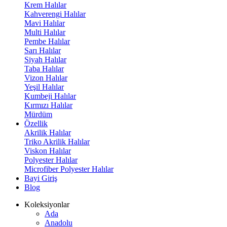
Krem Halılar
Kahverengi Halılar
Mavi Halılar
Multi Halılar
Pembe Halılar
Sarı Halılar
Siyah Halılar
Taba Halılar
Vizon Halılar
Yeşil Halılar
Kumbeji Halılar
Kırmızı Halılar
Mürdüm
Özellik
Akrilik Halılar
Triko Akrilik Halılar
Viskon Halılar
Polyester Halılar
Microfiber Polyester Halılar
Bayi Giriş
Blog
Koleksiyonlar
Ada
Anadolu