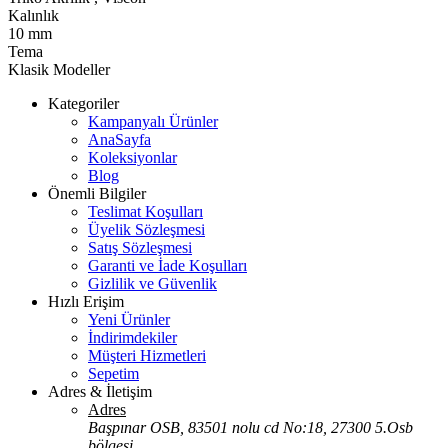
Kalınlık
10 mm
Tema
Klasik Modeller
Kategoriler
Kampanyalı Ürünler
AnaSayfa
Koleksiyonlar
Blog
Önemli Bilgiler
Teslimat Koşulları
Üyelik Sözleşmesi
Satış Sözleşmesi
Garanti ve İade Koşulları
Gizlilik ve Güvenlik
Hızlı Erişim
Yeni Ürünler
İndirimdekiler
Müşteri Hizmetleri
Sepetim
Adres & İletişim
Adres
Başpınar OSB, 83501 nolu cd No:18, 27300 5.Osb
bölgesi