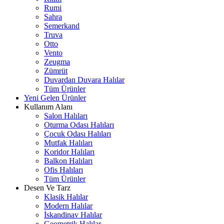
Rumi
Sahra
Semerkand
Truva
Otto
Vento
Zeugma
Zümrüt
Duvardan Duvara Halılar
Tüm Ürünler
Yeni Gelen Ürünler
Kullanım Alanı
Salon Halıları
Oturma Odası Halıları
Çocuk Odası Halıları
Mutfak Halıları
Koridor Halıları
Balkon Halıları
Ofis Halıları
Tüm Ürünler
Desen Ve Tarz
Klasik Halılar
Modern Halılar
İskandinav Halılar
Geometrik Halılar