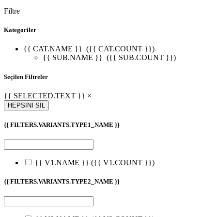
Filtre
Kategoriler
{{ CAT.NAME }}
({{ CAT.COUNT }})
{{ SUB.NAME }}
({{ SUB.COUNT }})
Seçilen Filtreler
{{ SELECTED.TEXT }} ×
HEPSİNİ SİL
{{ FILTERS.VARIANTS.TYPE1_NAME }}
{{ V1.NAME }}
({{ V1.COUNT }})
{{ FILTERS.VARIANTS.TYPE2_NAME }}