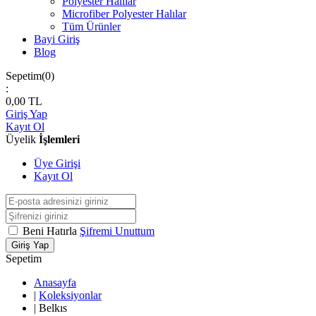
Polyester Halılar
Microfiber Polyester Halılar
Tüm Ürünler
Bayi Giriş
Blog
Sepetim(
0
)
:
0,00
TL
Giriş Yap
Kayıt Ol
Üyelik
İşlemleri
Üye Girişi
Kayıt Ol
Beni Hatırla
Şifremi Unuttum
Giriş Yap
Sepetim
Anasayfa
|
Koleksiyonlar
|
Belkıs