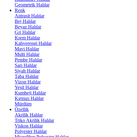
Geometrik Halılar
Renk
Antrasit Halılar
Bej Halılar
Beyaz Halılar
Gri Halılar
Krem Halılar
Kahverengi Halılar
Mavi Halılar
Multi Halılar
Pembe Halılar
Sarı Halılar
Siyah Halılar
Taba Halılar
Vizon Halılar
Yeşil Halılar
Kumbeji Halılar
Kırmızı Halılar
Mürdüm
Özellik
Akrilik Halılar
Triko Akrilik Halılar
Viskon Halılar
Polyester Halılar
Microfiber Polyester Halılar