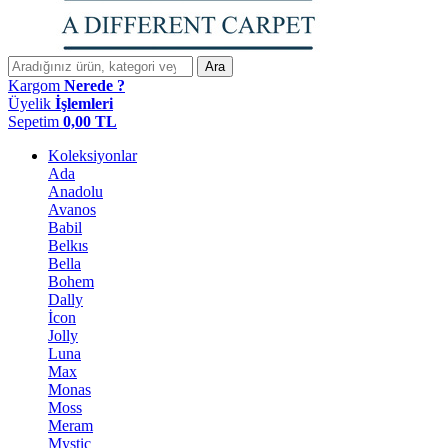
Ara
Kargom
Nerede ?
Üyelik
İşlemleri
Sepetim
0,00
TL
Koleksiyonlar
Ada
Anadolu
Avanos
Babil
Belkıs
Bella
Bohem
Dally
İcon
Jolly
Luna
Max
Monas
Moss
Meram
Mystic