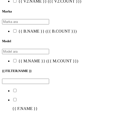
{{ V2.NAME }}
({{ V2.COUNT }})
Marka
{{ B.NAME }}
({{ B.COUNT }})
Model
{{ M.NAME }}
({{ M.COUNT }})
{{ FILTER.NAME }}
{{ F.NAME }}