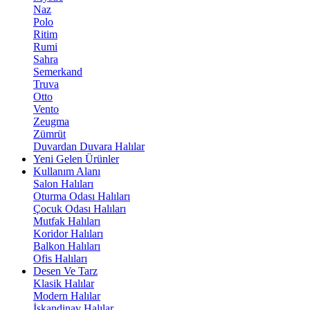
Naz
Polo
Ritim
Rumi
Sahra
Semerkand
Truva
Otto
Vento
Zeugma
Zümrüt
Duvardan Duvara Halılar
Yeni Gelen Ürünler
Kullanım Alanı
Salon Halıları
Oturma Odası Halıları
Çocuk Odası Halıları
Mutfak Halıları
Koridor Halıları
Balkon Halıları
Ofis Halıları
Desen Ve Tarz
Klasik Halılar
Modern Halılar
İskandinav Halılar