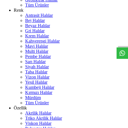
Tüm Ürünler
Renk
Antrasit Halılar
Bej Halılar
Beyaz Halılar
W
h
t
s
a
p
p
D
e
s
t
e
H
a
t
t
Gri Halılar
Krem Halılar
Kahverengi Halılar
Mavi Halılar
Multi Halılar
Pembe Halılar
Sarı Halılar
Siyah Halılar
Taba Halılar
Vizon Halılar
Yeşil Halılar
Kumbeji Halılar
Kırmızı Halılar
Mürdüm
Tüm Ürünler
Özellik
Akrilik Halılar
Triko Akrilik Halılar
Viskon Halılar