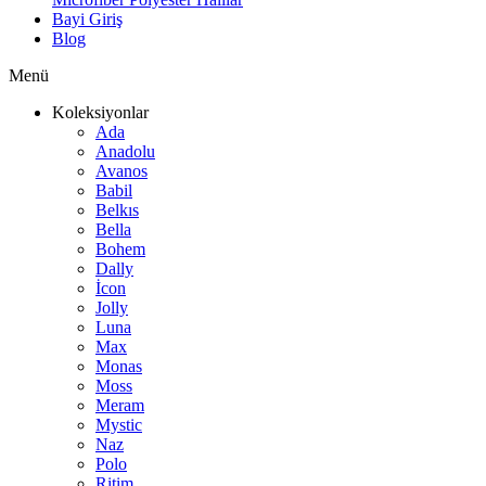
Bayi Giriş
Blog
Menü
Koleksiyonlar
Ada
Anadolu
Avanos
Babil
Belkıs
Bella
Bohem
Dally
İcon
Jolly
Luna
Max
Monas
Moss
Meram
Mystic
Naz
Polo
Ritim