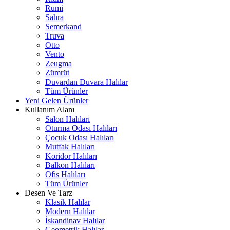
Rumi
Sahra
Semerkand
Truva
Otto
Vento
Zeugma
Zümrüt
Duvardan Duvara Halılar
Tüm Ürünler
Yeni Gelen Ürünler
Kullanım Alanı
Salon Halıları
Oturma Odası Halıları
Çocuk Odası Halıları
Mutfak Halıları
Koridor Halıları
Balkon Halıları
Ofis Halıları
Tüm Ürünler
Desen Ve Tarz
Klasik Halılar
Modern Halılar
İskandinav Halılar
Geometrik Halılar