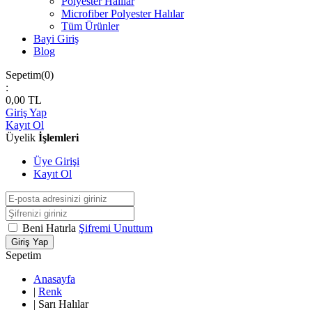
Polyester Halılar
Microfiber Polyester Halılar
Tüm Ürünler
Bayi Giriş
Blog
Sepetim(
0
)
:
0,00
TL
Giriş Yap
Kayıt Ol
Üyelik
İşlemleri
Üye Girişi
Kayıt Ol
Beni Hatırla
Şifremi Unuttum
Giriş Yap
Sepetim
Anasayfa
|
Renk
|
Sarı Halılar