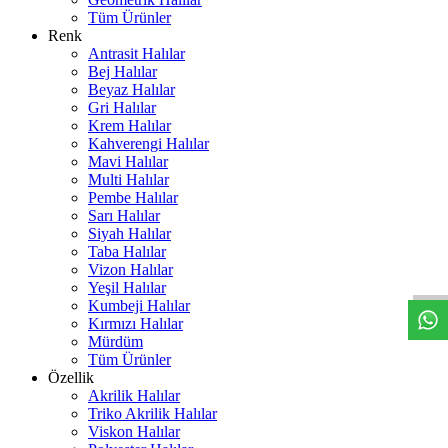
Tüm Ürünler
Renk
Antrasit Halılar
Bej Halılar
Beyaz Halılar
Gri Halılar
Krem Halılar
Kahverengi Halılar
Mavi Halılar
Multi Halılar
Pembe Halılar
Sarı Halılar
Siyah Halılar
W
h
t
s
a
p
p
D
e
s
t
e
H
a
t
t
Taba Halılar
Vizon Halılar
Yeşil Halılar
Kumbeji Halılar
Kırmızı Halılar
Mürdüm
Tüm Ürünler
Özellik
Akrilik Halılar
Triko Akrilik Halılar
Viskon Halılar