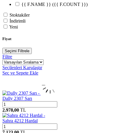
{{ F.NAME }}
({{ F.COUNT }})
Stoktakiler
İndirimli
Yeni
Fiyat
Seçimi Filtrele
Filtre
Seçilenleri Karşılaştır
Seç ve Sepete Ekle
Dally 2307 Sarı
2.978,00
TL
Sahra 4212 Hardal
7.123,00
TL