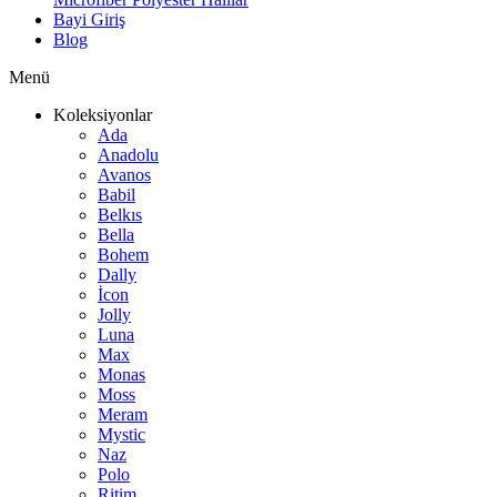
Bayi Giriş
Blog
Menü
Koleksiyonlar
Ada
Anadolu
Avanos
Babil
Belkıs
Bella
Bohem
Dally
İcon
Jolly
Luna
Max
Monas
Moss
Meram
Mystic
Naz
Polo
Ritim