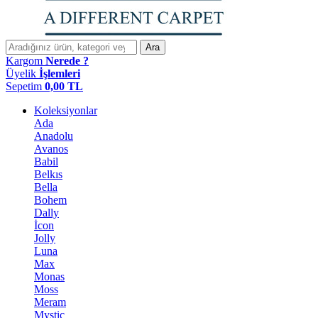
Ara
Kargom
Nerede ?
Üyelik
İşlemleri
Sepetim
0,00
TL
Koleksiyonlar
Ada
Anadolu
Avanos
Babil
Belkıs
Bella
Bohem
Dally
İcon
Jolly
Luna
Max
Monas
Moss
Meram
Mystic