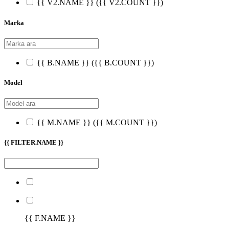
{{ V2.NAME }}
({{ V2.COUNT }})
Marka
{{ B.NAME }}
({{ B.COUNT }})
Model
{{ M.NAME }}
({{ M.COUNT }})
{{ FILTER.NAME }}
{{ F.NAME }}