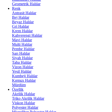
Geometrik Halılar
Renk
Antrasit Halılar
Bej Halılar
Beyaz Halılar
Gri Halılar
Krem Halılar
Kahverengi Halılar
Mavi Halılar
Multi Halılar
Pembe Halılar
Sarı Halılar
Siyah Halılar
Taba Halılar
Vizon Halılar
Yeşil Halılar
Kumbeji Halılar
Kırmızı Halılar
Mürdüm
Özellik
Akrilik Halılar
Triko Akrilik Halılar
Viskon Halılar
Polyester Halılar
Microfiber Polyester Halılar