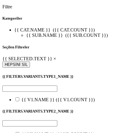
Filtre
Kategoriler
{{ CAT.NAME }}
({{ CAT.COUNT }})
{{ SUB.NAME }}
({{ SUB.COUNT }})
Seçilen Filtreler
{{ SELECTED.TEXT }} ×
HEPSİNİ SİL
{{ FILTERS.VARIANTS.TYPE1_NAME }}
{{ V1.NAME }}
({{ V1.COUNT }})
{{ FILTERS.VARIANTS.TYPE2_NAME }}