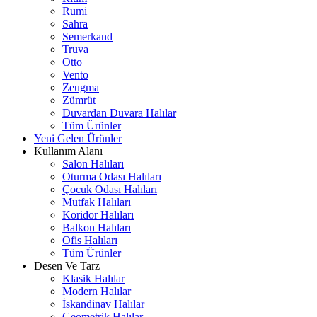
Rumi
Sahra
Semerkand
Truva
Otto
Vento
Zeugma
Zümrüt
Duvardan Duvara Halılar
Tüm Ürünler
Yeni Gelen Ürünler
Kullanım Alanı
Salon Halıları
Oturma Odası Halıları
Çocuk Odası Halıları
Mutfak Halıları
Koridor Halıları
Balkon Halıları
Ofis Halıları
Tüm Ürünler
Desen Ve Tarz
Klasik Halılar
Modern Halılar
İskandinav Halılar
Geometrik Halılar