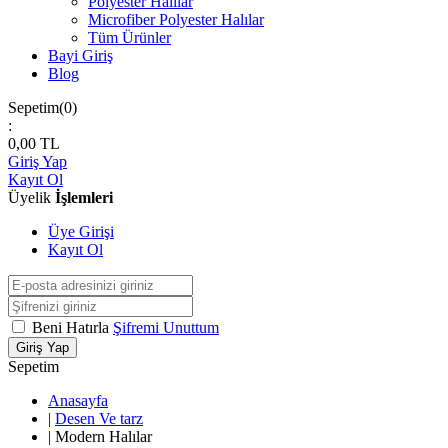
Polyester Halılar
Microfiber Polyester Halılar
Tüm Ürünler
Bayi Giriş
Blog
Sepetim(
0
)
:
0,00
TL
Giriş Yap
Kayıt Ol
Üyelik
İşlemleri
Üye Girişi
Kayıt Ol
Beni Hatırla
Şifremi Unuttum
Giriş Yap
Sepetim
Anasayfa
|
Desen Ve tarz
|
Modern Halılar