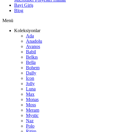
Bayi Giriş
Blog
Menü
Koleksiyonlar
Ada
Anadolu
Avanos
Babil
Belkıs
Bella
Bohem
Dally
İcon
Jolly
Luna
Max
Monas
Moss
Meram
Mystic
Naz
Polo
Ritim