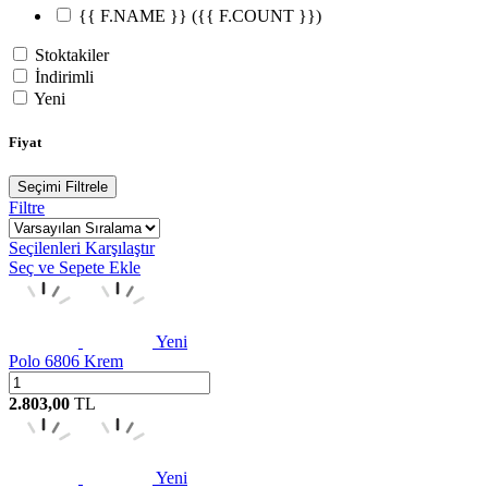
{{ F.NAME }}
({{ F.COUNT }})
Stoktakiler
İndirimli
Yeni
Fiyat
Seçimi Filtrele
Filtre
Seçilenleri Karşılaştır
Seç ve Sepete Ekle
Yeni
Polo 6806 Krem
2.803,00
TL
W
h
t
s
a
p
p
D
e
s
t
e
H
a
t
t
Yeni