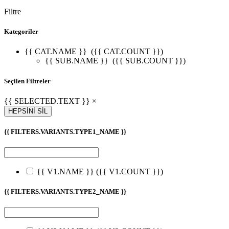
Filtre
Kategoriler
{{ CAT.NAME }}
({{ CAT.COUNT }})
{{ SUB.NAME }}
({{ SUB.COUNT }})
Seçilen Filtreler
{{ SELECTED.TEXT }} ×
HEPSİNİ SİL
{{ FILTERS.VARIANTS.TYPE1_NAME }}
{{ V1.NAME }}
({{ V1.COUNT }})
{{ FILTERS.VARIANTS.TYPE2_NAME }}