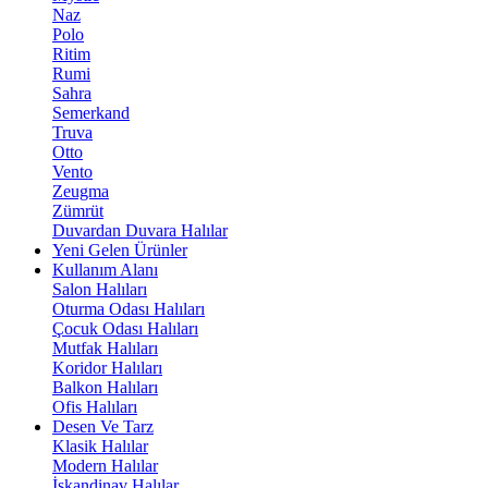
Naz
Polo
Ritim
Rumi
Sahra
Semerkand
Truva
Otto
Vento
Zeugma
Zümrüt
Duvardan Duvara Halılar
Yeni Gelen Ürünler
Kullanım Alanı
Salon Halıları
Oturma Odası Halıları
Çocuk Odası Halıları
Mutfak Halıları
Koridor Halıları
Balkon Halıları
Ofis Halıları
Desen Ve Tarz
Klasik Halılar
Modern Halılar
İskandinav Halılar