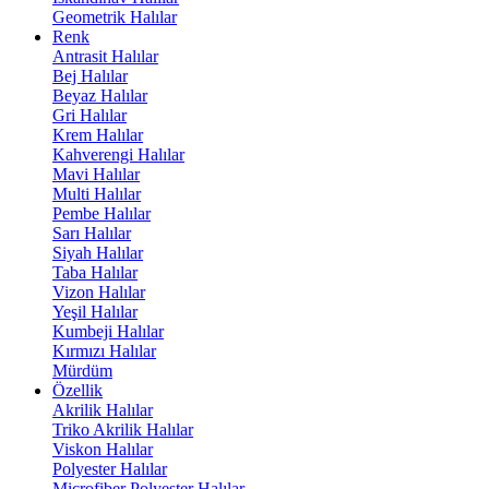
Geometrik Halılar
Renk
Antrasit Halılar
Bej Halılar
Beyaz Halılar
Gri Halılar
Krem Halılar
Kahverengi Halılar
Mavi Halılar
Multi Halılar
Pembe Halılar
Sarı Halılar
Siyah Halılar
Taba Halılar
Vizon Halılar
Yeşil Halılar
Kumbeji Halılar
Kırmızı Halılar
Mürdüm
Özellik
Akrilik Halılar
Triko Akrilik Halılar
Viskon Halılar
Polyester Halılar
Microfiber Polyester Halılar