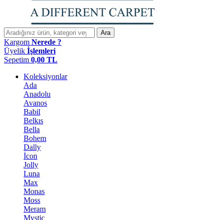
Ara
Kargom
Nerede ?
Üyelik
İşlemleri
Sepetim
0,00
TL
Koleksiyonlar
Ada
Anadolu
Avanos
Babil
Belkıs
Bella
Bohem
Dally
İcon
Jolly
Luna
Max
Monas
Moss
Meram
Mystic