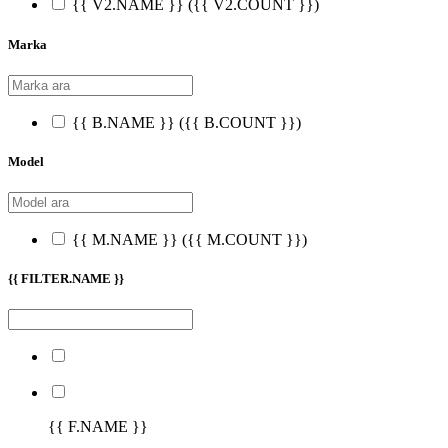
{{ V2.NAME }}
({{ V2.COUNT }})
Marka
{{ B.NAME }}
({{ B.COUNT }})
Model
{{ M.NAME }}
({{ M.COUNT }})
{{ FILTER.NAME }}
{{ F.NAME }}