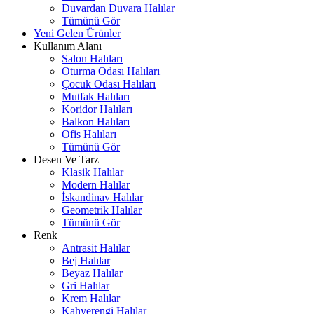
Duvardan Duvara Halılar
Tümünü Gör
Yeni Gelen Ürünler
Kullanım Alanı
Salon Halıları
Oturma Odası Halıları
Çocuk Odası Halıları
Mutfak Halıları
Koridor Halıları
Balkon Halıları
Ofis Halıları
Tümünü Gör
Desen Ve Tarz
Klasik Halılar
Modern Halılar
İskandinav Halılar
Geometrik Halılar
Tümünü Gör
Renk
Antrasit Halılar
Bej Halılar
Beyaz Halılar
Gri Halılar
Krem Halılar
Kahverengi Halılar