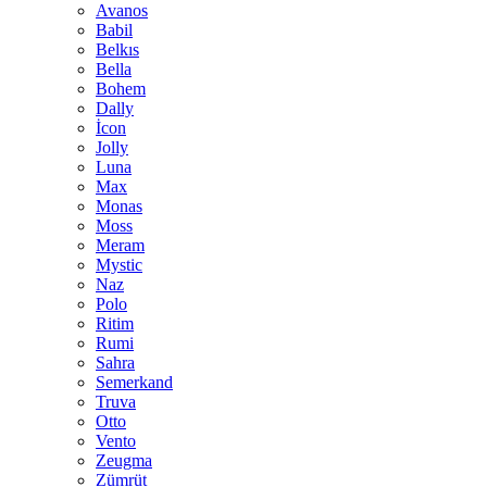
Avanos
Babil
Belkıs
Bella
Bohem
Dally
İcon
Jolly
Luna
Max
Monas
Moss
Meram
Mystic
Naz
Polo
Ritim
Rumi
Sahra
Semerkand
Truva
Otto
Vento
Zeugma
Zümrüt