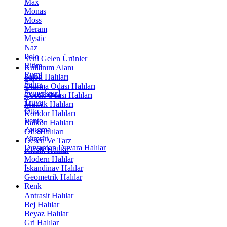
Max
Monas
Moss
Meram
Mystic
Naz
Polo
Yeni Gelen Ürünler
Ritim
Kullanım Alanı
Rumi
Salon Halıları
Sahra
Oturma Odası Halıları
Semerkand
Çocuk Odası Halıları
Truva
Mutfak Halıları
Otto
Koridor Halıları
Vento
Balkon Halıları
Zeugma
Ofis Halıları
Zümrüt
Desen Ve Tarz
Duvardan Duvara Halılar
Klasik Halılar
Modern Halılar
İskandinav Halılar
Geometrik Halılar
Renk
Antrasit Halılar
Bej Halılar
Beyaz Halılar
Gri Halılar