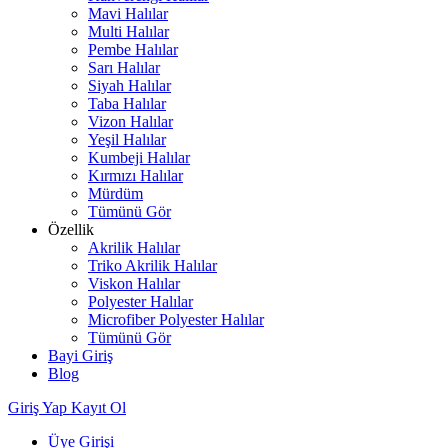
Mavi Halılar
Multi Halılar
Pembe Halılar
Sarı Halılar
Siyah Halılar
Taba Halılar
Vizon Halılar
Yeşil Halılar
Kumbeji Halılar
Kırmızı Halılar
Mürdüm
Tümünü Gör
Özellik
Akrilik Halılar
Triko Akrilik Halılar
Viskon Halılar
Polyester Halılar
Microfiber Polyester Halılar
Tümünü Gör
Bayi Giriş
Blog
Giriş Yap
Kayıt Ol
Üye Girişi