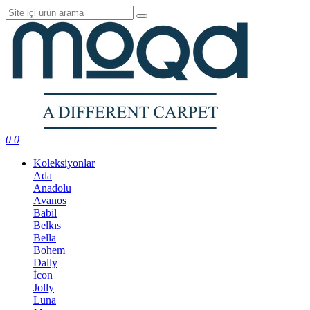
0
0
Koleksiyonlar
Ada
Anadolu
Avanos
Babil
Belkıs
Bella
Bohem
Dally
İcon
Jolly
Luna