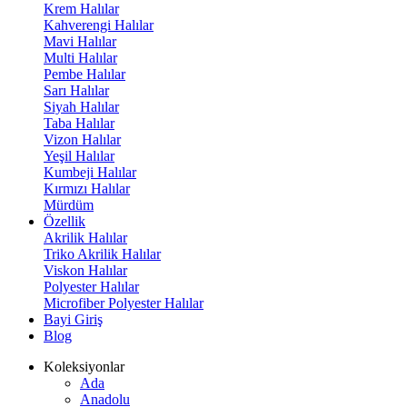
Krem Halılar
Kahverengi Halılar
Mavi Halılar
Multi Halılar
Pembe Halılar
Sarı Halılar
Siyah Halılar
Taba Halılar
Vizon Halılar
Yeşil Halılar
Kumbeji Halılar
Kırmızı Halılar
Mürdüm
Özellik
Akrilik Halılar
Triko Akrilik Halılar
Viskon Halılar
Polyester Halılar
Microfiber Polyester Halılar
Bayi Giriş
Blog
Koleksiyonlar
Ada
Anadolu