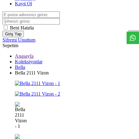
Kayıt Ol
W
h
t
s
a
p
p
D
e
s
t
e
H
a
t
t
Beni Hatırla
Giriş Yap
Şifremi Unuttum
Sepetim
Anasayfa
Koleksiyonlar
Bella
Bella 2111 Vizon