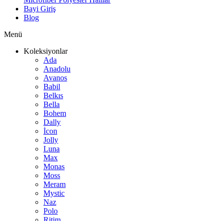
Bayi Giriş
Blog
Menü
Koleksiyonlar
Ada
Anadolu
Avanos
Babil
Belkıs
Bella
Bohem
Dally
İcon
Jolly
Luna
Max
Monas
Moss
Meram
Mystic
Naz
Polo
Ritim