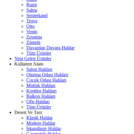
Rumi
Sahra
Semerkand
Truva
Otto
Vento
Zeugma
Zümrüt
Duvardan Duvara Halılar
Tüm Ürünler
Yeni Gelen Ürünler
Kullanım Alanı
Salon Halıları
Oturma Odası Halıları
Çocuk Odası Halıları
Mutfak Halıları
Koridor Halıları
Balkon Halıları
Ofis Halıları
Tüm Ürünler
Desen Ve Tarz
Klasik Halılar
Modern Halılar
İskandinav Halılar
Geometrik Halılar