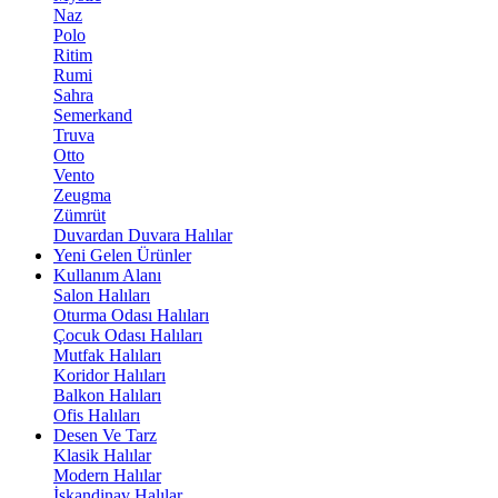
Naz
Polo
Ritim
Rumi
Sahra
Semerkand
Truva
Otto
Vento
Zeugma
Zümrüt
Duvardan Duvara Halılar
Yeni Gelen Ürünler
Kullanım Alanı
Salon Halıları
Oturma Odası Halıları
Çocuk Odası Halıları
Mutfak Halıları
Koridor Halıları
Balkon Halıları
Ofis Halıları
Desen Ve Tarz
Klasik Halılar
Modern Halılar
İskandinav Halılar