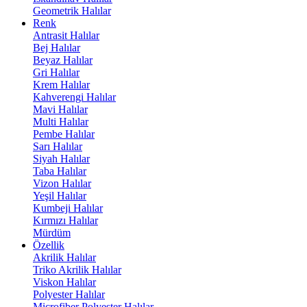
Geometrik Halılar
Renk
Antrasit Halılar
Bej Halılar
Beyaz Halılar
Gri Halılar
Krem Halılar
Kahverengi Halılar
Mavi Halılar
Multi Halılar
Pembe Halılar
Sarı Halılar
Siyah Halılar
Taba Halılar
Vizon Halılar
Yeşil Halılar
Kumbeji Halılar
Kırmızı Halılar
Mürdüm
Özellik
Akrilik Halılar
Triko Akrilik Halılar
Viskon Halılar
Polyester Halılar
Microfiber Polyester Halılar