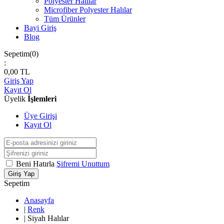
Polyester Halılar
Microfiber Polyester Halılar
Tüm Ürünler
Bayi Giriş
Blog
Sepetim(
0
)
:
0,00
TL
Giriş Yap
Kayıt Ol
Üyelik
İşlemleri
Üye Girişi
Kayıt Ol
Beni Hatırla
Şifremi Unuttum
Giriş Yap
Sepetim
Anasayfa
|
Renk
|
Siyah Halılar