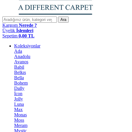
Ara
Kargom
Nerede ?
Üyelik
İşlemleri
Sepetim
0,00
TL
Koleksiyonlar
Ada
Anadolu
Avanos
Babil
Belkıs
Bella
Bohem
Dally
İcon
Jolly
Luna
Max
Monas
Moss
Meram
Mystic