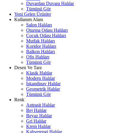
Duvardan Duvara Halılar
Tümünü Gör
Yeni Gelen Ürünler
Kullanım Alanı
Salon Halıları
Oturma Odası Halıları
Çocuk Odası Halıları
Mutfak Halıları
Koridor Halıları
Balkon Halıları
Ofis Halıları
Tümünü Gör
Desen Ve Tarz
Klasik Halılar
Modern Halılar
İskandinav Halılar
Geometrik Halılar
Tümünü Gör
Renk
Antrasit Halılar
Bej Halılar
Beyaz Halılar
Gri Halılar
Krem Halılar
Kahverengi Halılar