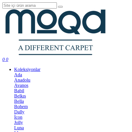
0
0
Koleksiyonlar
Ada
Anadolu
Avanos
Babil
Belkıs
Bella
Bohem
Dally
İcon
Jolly
Luna