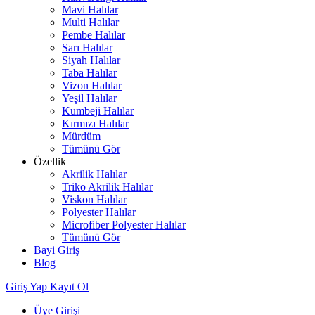
Mavi Halılar
Multi Halılar
Pembe Halılar
Sarı Halılar
Siyah Halılar
Taba Halılar
Vizon Halılar
Yeşil Halılar
Kumbeji Halılar
Kırmızı Halılar
Mürdüm
Tümünü Gör
Özellik
Akrilik Halılar
Triko Akrilik Halılar
Viskon Halılar
Polyester Halılar
Microfiber Polyester Halılar
Tümünü Gör
Bayi Giriş
Blog
Giriş Yap
Kayıt Ol
Üye Girişi