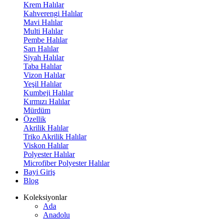
Krem Halılar
Kahverengi Halılar
Mavi Halılar
Multi Halılar
Pembe Halılar
Sarı Halılar
Siyah Halılar
Taba Halılar
Vizon Halılar
Yeşil Halılar
Kumbeji Halılar
Kırmızı Halılar
Mürdüm
Özellik
Akrilik Halılar
Triko Akrilik Halılar
Viskon Halılar
Polyester Halılar
Microfiber Polyester Halılar
Bayi Giriş
Blog
Koleksiyonlar
Ada
Anadolu