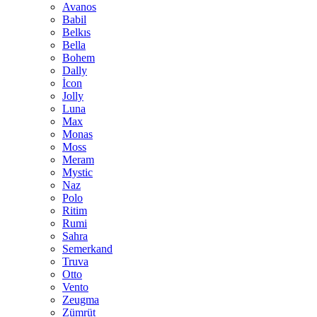
Avanos
Babil
Belkıs
Bella
Bohem
Dally
İcon
Jolly
Luna
Max
Monas
Moss
Meram
Mystic
Naz
Polo
Ritim
Rumi
Sahra
Semerkand
Truva
Otto
Vento
Zeugma
Zümrüt