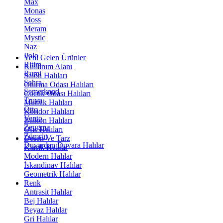
Max
Monas
Moss
Meram
Mystic
Naz
Polo
Yeni Gelen Ürünler
Ritim
Kullanım Alanı
Rumi
Salon Halıları
Sahra
Oturma Odası Halıları
Semerkand
Çocuk Odası Halıları
Truva
Mutfak Halıları
Otto
Koridor Halıları
Vento
Balkon Halıları
Zeugma
Ofis Halıları
Zümrüt
Desen Ve Tarz
Duvardan Duvara Halılar
Klasik Halılar
Modern Halılar
İskandinav Halılar
Geometrik Halılar
Renk
Antrasit Halılar
Bej Halılar
Beyaz Halılar
Gri Halılar