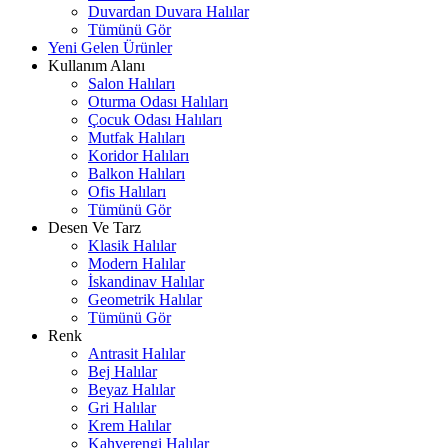
Duvardan Duvara Halılar
Tümünü Gör
Yeni Gelen Ürünler
Kullanım Alanı
Salon Halıları
Oturma Odası Halıları
Çocuk Odası Halıları
Mutfak Halıları
Koridor Halıları
Balkon Halıları
Ofis Halıları
Tümünü Gör
Desen Ve Tarz
Klasik Halılar
Modern Halılar
İskandinav Halılar
Geometrik Halılar
Tümünü Gör
Renk
Antrasit Halılar
Bej Halılar
Beyaz Halılar
Gri Halılar
Krem Halılar
Kahverengi Halılar