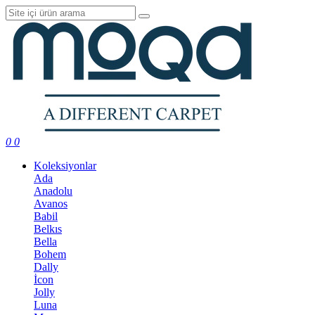
0
0
Koleksiyonlar
Ada
Anadolu
Avanos
Babil
Belkıs
Bella
Bohem
Dally
İcon
Jolly
Luna