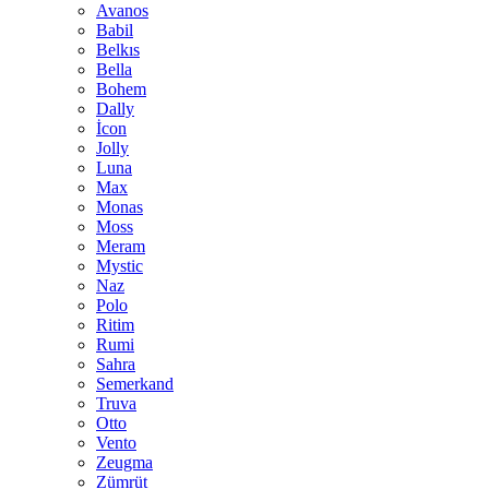
Avanos
Babil
Belkıs
Bella
Bohem
Dally
İcon
Jolly
Luna
Max
Monas
Moss
Meram
Mystic
Naz
Polo
Ritim
Rumi
Sahra
Semerkand
Truva
Otto
Vento
Zeugma
Zümrüt