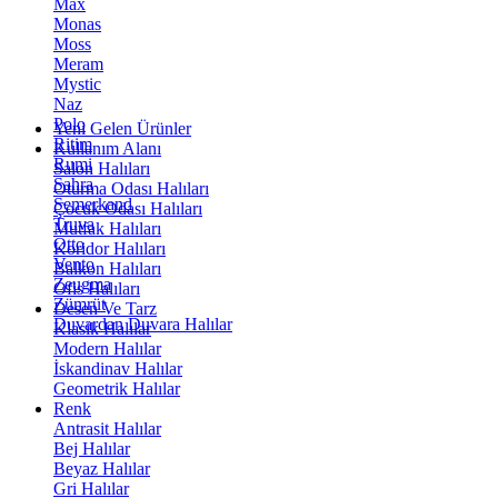
Max
Monas
Moss
Meram
Mystic
Naz
Polo
Yeni Gelen Ürünler
Ritim
Kullanım Alanı
Rumi
Salon Halıları
Sahra
Oturma Odası Halıları
Semerkand
Çocuk Odası Halıları
Truva
Mutfak Halıları
Otto
Koridor Halıları
Vento
Balkon Halıları
Zeugma
Ofis Halıları
Zümrüt
Desen Ve Tarz
Duvardan Duvara Halılar
Klasik Halılar
Modern Halılar
İskandinav Halılar
Geometrik Halılar
Renk
Antrasit Halılar
Bej Halılar
Beyaz Halılar
Gri Halılar