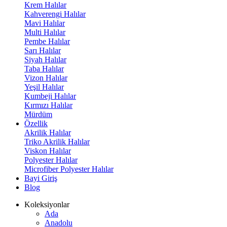
Krem Halılar
Kahverengi Halılar
Mavi Halılar
Multi Halılar
Pembe Halılar
Sarı Halılar
Siyah Halılar
Taba Halılar
Vizon Halılar
Yeşil Halılar
Kumbeji Halılar
Kırmızı Halılar
Mürdüm
Özellik
Akrilik Halılar
Triko Akrilik Halılar
Viskon Halılar
Polyester Halılar
Microfiber Polyester Halılar
Bayi Giriş
Blog
Koleksiyonlar
Ada
Anadolu