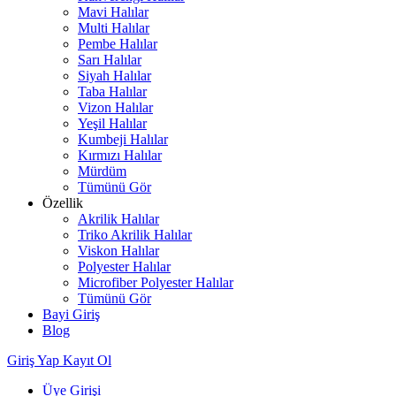
Mavi Halılar
Multi Halılar
Pembe Halılar
Sarı Halılar
Siyah Halılar
Taba Halılar
Vizon Halılar
Yeşil Halılar
Kumbeji Halılar
Kırmızı Halılar
Mürdüm
Tümünü Gör
Özellik
Akrilik Halılar
Triko Akrilik Halılar
Viskon Halılar
Polyester Halılar
Microfiber Polyester Halılar
Tümünü Gör
Bayi Giriş
Blog
Giriş Yap
Kayıt Ol
Üye Girişi