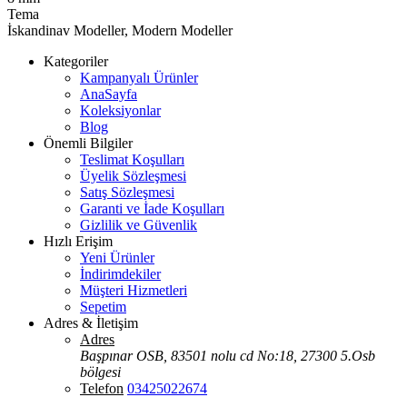
Tema
İskandinav Modeller, Modern Modeller
Kategoriler
Kampanyalı Ürünler
AnaSayfa
Koleksiyonlar
Blog
Önemli Bilgiler
Teslimat Koşulları
Üyelik Sözleşmesi
Satış Sözleşmesi
Garanti ve İade Koşulları
Gizlilik ve Güvenlik
Hızlı Erişim
Yeni Ürünler
İndirimdekiler
Müşteri Hizmetleri
Sepetim
Adres & İletişim
Adres
Başpınar OSB, 83501 nolu cd No:18, 27300 5.Osb
bölgesi
Telefon
03425022674