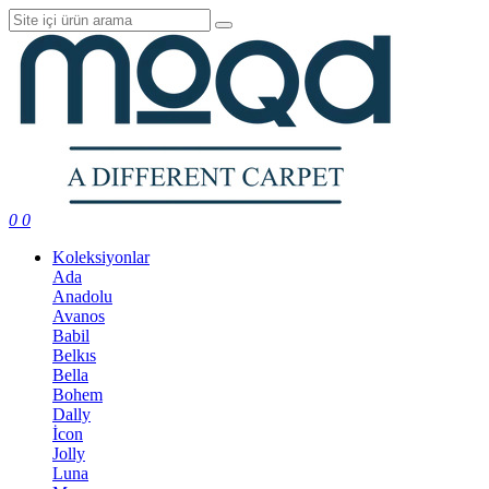
0
0
Koleksiyonlar
Ada
Anadolu
Avanos
Babil
Belkıs
Bella
Bohem
Dally
İcon
Jolly
Luna