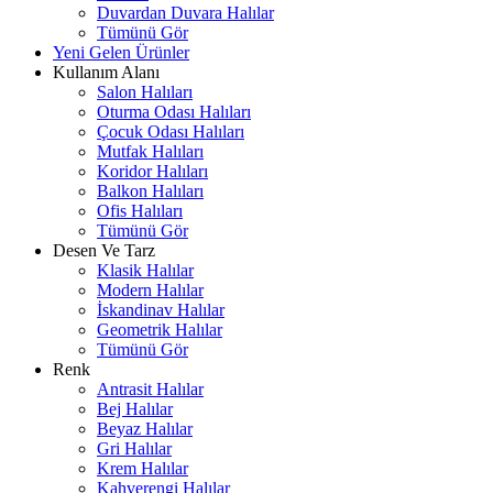
Duvardan Duvara Halılar
Tümünü Gör
Yeni Gelen Ürünler
Kullanım Alanı
Salon Halıları
Oturma Odası Halıları
Çocuk Odası Halıları
Mutfak Halıları
Koridor Halıları
Balkon Halıları
Ofis Halıları
Tümünü Gör
Desen Ve Tarz
Klasik Halılar
Modern Halılar
İskandinav Halılar
Geometrik Halılar
Tümünü Gör
Renk
Antrasit Halılar
Bej Halılar
Beyaz Halılar
Gri Halılar
Krem Halılar
Kahverengi Halılar