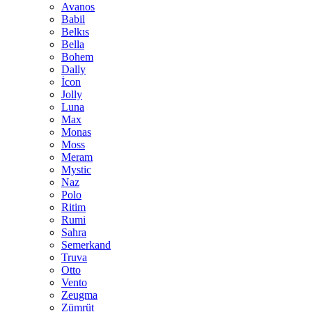
Avanos
Babil
Belkıs
Bella
Bohem
Dally
İcon
Jolly
Luna
Max
Monas
Moss
Meram
Mystic
Naz
Polo
Ritim
Rumi
Sahra
Semerkand
Truva
Otto
Vento
Zeugma
Zümrüt