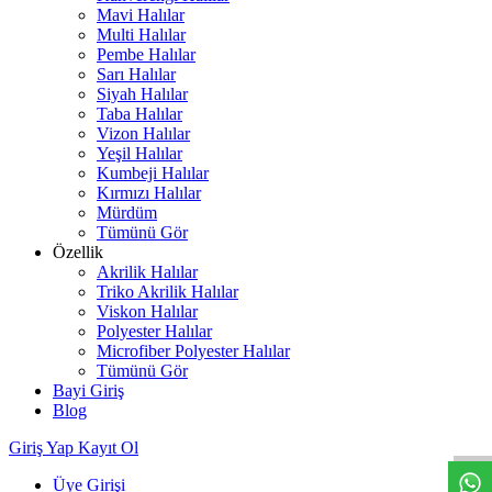
Mavi Halılar
Multi Halılar
Pembe Halılar
Sarı Halılar
Siyah Halılar
Taba Halılar
Vizon Halılar
Yeşil Halılar
Kumbeji Halılar
Kırmızı Halılar
Mürdüm
Tümünü Gör
Özellik
Akrilik Halılar
Triko Akrilik Halılar
Viskon Halılar
Polyester Halılar
Microfiber Polyester Halılar
Tümünü Gör
Bayi Giriş
W
h
t
s
a
p
p
D
e
s
t
e
H
a
t
t
Blog
Giriş Yap
Kayıt Ol
Üye Girişi