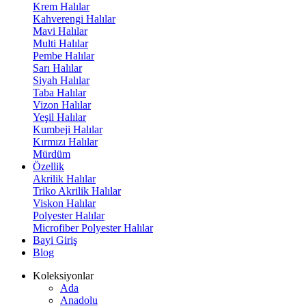
Krem Halılar
Kahverengi Halılar
Mavi Halılar
Multi Halılar
Pembe Halılar
Sarı Halılar
Siyah Halılar
Taba Halılar
Vizon Halılar
Yeşil Halılar
Kumbeji Halılar
Kırmızı Halılar
Mürdüm
Özellik
Akrilik Halılar
Triko Akrilik Halılar
Viskon Halılar
Polyester Halılar
Microfiber Polyester Halılar
Bayi Giriş
Blog
Koleksiyonlar
Ada
Anadolu