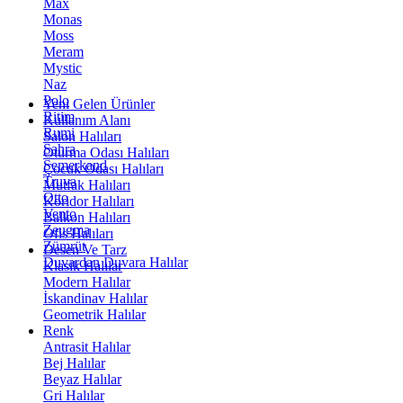
Max
Monas
Moss
Meram
Mystic
Naz
Polo
Yeni Gelen Ürünler
Ritim
Kullanım Alanı
Rumi
Salon Halıları
Sahra
Oturma Odası Halıları
Semerkand
Çocuk Odası Halıları
Truva
Mutfak Halıları
Otto
Koridor Halıları
Vento
Balkon Halıları
Zeugma
Ofis Halıları
Zümrüt
Desen Ve Tarz
Duvardan Duvara Halılar
Klasik Halılar
Modern Halılar
İskandinav Halılar
Geometrik Halılar
Renk
Antrasit Halılar
Bej Halılar
Beyaz Halılar
Gri Halılar