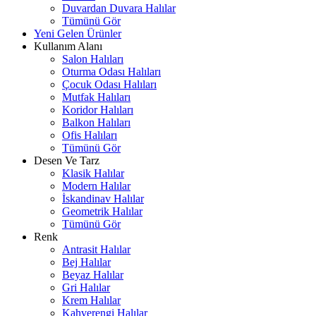
Duvardan Duvara Halılar
Tümünü Gör
Yeni Gelen Ürünler
Kullanım Alanı
Salon Halıları
Oturma Odası Halıları
Çocuk Odası Halıları
Mutfak Halıları
Koridor Halıları
Balkon Halıları
Ofis Halıları
Tümünü Gör
Desen Ve Tarz
Klasik Halılar
Modern Halılar
İskandinav Halılar
Geometrik Halılar
Tümünü Gör
Renk
Antrasit Halılar
Bej Halılar
Beyaz Halılar
Gri Halılar
Krem Halılar
Kahverengi Halılar