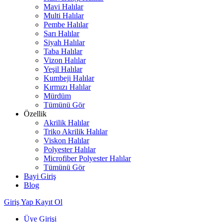
Mavi Halılar
Multi Halılar
Pembe Halılar
Sarı Halılar
Siyah Halılar
Taba Halılar
Vizon Halılar
Yeşil Halılar
Kumbeji Halılar
Kırmızı Halılar
Mürdüm
Tümünü Gör
Özellik
Akrilik Halılar
Triko Akrilik Halılar
Viskon Halılar
Polyester Halılar
Microfiber Polyester Halılar
Tümünü Gör
Bayi Giriş
Blog
Giriş Yap
Kayıt Ol
Üye Girişi