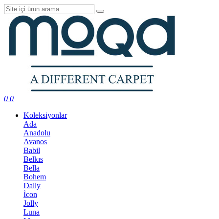
0
0
Koleksiyonlar
Ada
Anadolu
Avanos
Babil
Belkıs
Bella
Bohem
Dally
İcon
Jolly
Luna