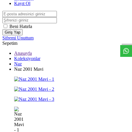
Kayıt Ol
Beni Hatırla
W
h
t
s
a
p
p
D
e
s
t
e
H
a
t
t
Giriş Yap
Şifremi Unuttum
Sepetim
Anasayfa
Koleksiyonlar
Naz
Naz 2001 Mavi