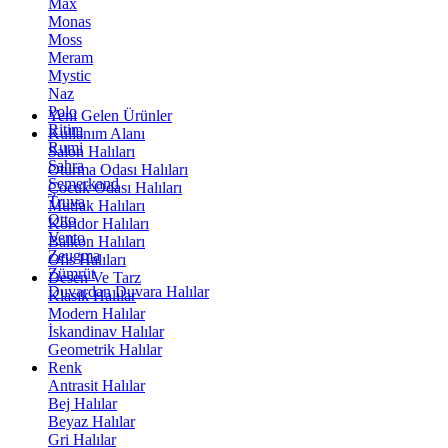
Max
Monas
Moss
Meram
Mystic
Naz
Polo
Yeni Gelen Ürünler
Ritim
Kullanım Alanı
Rumi
Salon Halıları
Sahra
Oturma Odası Halıları
Semerkand
Çocuk Odası Halıları
Truva
Mutfak Halıları
Otto
Koridor Halıları
Vento
Balkon Halıları
Zeugma
Ofis Halıları
Zümrüt
Desen Ve Tarz
Duvardan Duvara Halılar
Klasik Halılar
Modern Halılar
İskandinav Halılar
Geometrik Halılar
Renk
Antrasit Halılar
Bej Halılar
Beyaz Halılar
Gri Halılar