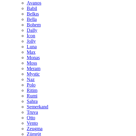
Avanos
Babil
Belkıs
Bella
Bohem
Dally
İcon
Jolly
Luna
Max
Monas
Moss
Meram
Mystic
Naz
Polo
Ritim
Rumi
Sahra
Semerkand
Truva
Otto
Vento
Zeugma
Zümrüt