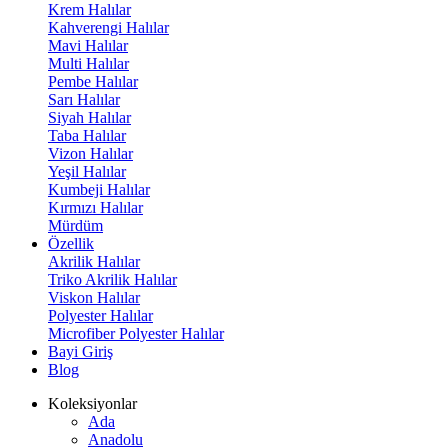
Krem Halılar
Kahverengi Halılar
Mavi Halılar
Multi Halılar
Pembe Halılar
Sarı Halılar
Siyah Halılar
Taba Halılar
Vizon Halılar
Yeşil Halılar
Kumbeji Halılar
Kırmızı Halılar
Mürdüm
Özellik
Akrilik Halılar
Triko Akrilik Halılar
Viskon Halılar
Polyester Halılar
Microfiber Polyester Halılar
Bayi Giriş
Blog
Koleksiyonlar
Ada
Anadolu