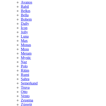
Avanos
Babil
Belkıs
Bella
Bohem
Dally
İcon
Jolly
Luna
Max
Monas
Moss
Meram
Mystic
Naz
Polo
Ritim
Rumi
Sahra
Semerkand
Truva
Otto
Vento
Zeugma
Zümrüt