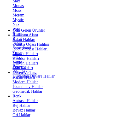
Max
Monas
Moss
Meram
Mystic
Naz
Polo
Yeni Gelen Ürünler
Ritim
Kullanım Alanı
Rumi
Salon Halıları
Sahra
Oturma Odası Halıları
Semerkand
Çocuk Odası Halıları
Truva
Mutfak Halıları
Otto
Koridor Halıları
Vento
Balkon Halıları
Zeugma
Ofis Halıları
Zümrüt
Desen Ve Tarz
Duvardan Duvara Halılar
Klasik Halılar
Modern Halılar
İskandinav Halılar
Geometrik Halılar
Renk
Antrasit Halılar
Bej Halılar
Beyaz Halılar
Gri Halılar