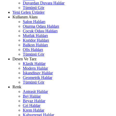
Duvardan Duvara Halılar
Tümünü Gör
Yeni Gelen Ürünler
Kullanım Alanı
Salon Halıları
Oturma Odası Halıları
Çocuk Odası Halıları
Mutfak Halıları
Koridor Halıları
Balkon Halıları
Ofis Halıları
Tümünü Gör
Desen Ve Tarz
Klasik Halılar
Modern Halılar
İskandinav Halılar
Geometrik Halılar
Tümünü Gör
Renk
Antrasit Halılar
Bej Halılar
Beyaz Halılar
Gri Halılar
Krem Halılar
Kahverengi Halılar