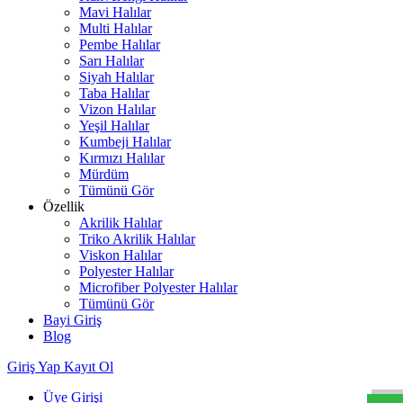
Mavi Halılar
Multi Halılar
Pembe Halılar
Sarı Halılar
Siyah Halılar
Taba Halılar
Vizon Halılar
Yeşil Halılar
Kumbeji Halılar
Kırmızı Halılar
Mürdüm
Tümünü Gör
Özellik
Akrilik Halılar
Triko Akrilik Halılar
Viskon Halılar
Polyester Halılar
Microfiber Polyester Halılar
Tümünü Gör
Bayi Giriş
Blog
W
h
t
s
a
p
p
D
e
s
t
e
H
a
t
t
Giriş Yap
Kayıt Ol
Üye Girişi