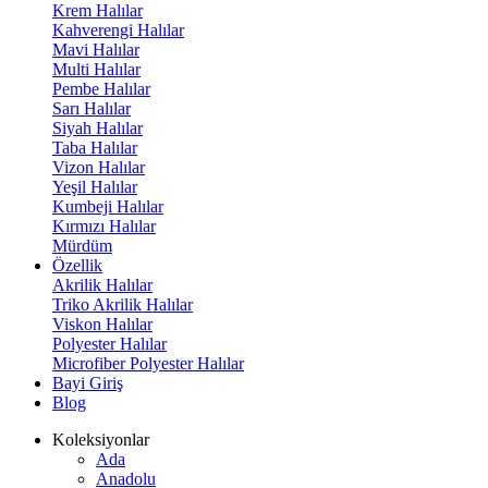
Krem Halılar
Kahverengi Halılar
Mavi Halılar
Multi Halılar
Pembe Halılar
Sarı Halılar
Siyah Halılar
Taba Halılar
Vizon Halılar
Yeşil Halılar
Kumbeji Halılar
Kırmızı Halılar
Mürdüm
Özellik
Akrilik Halılar
Triko Akrilik Halılar
Viskon Halılar
Polyester Halılar
Microfiber Polyester Halılar
Bayi Giriş
Blog
Koleksiyonlar
Ada
Anadolu