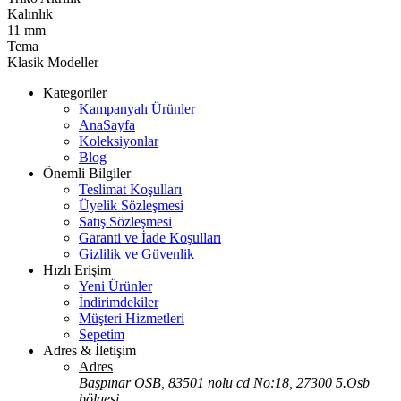
Kalınlık
11 mm
Tema
Klasik Modeller
Kategoriler
Kampanyalı Ürünler
AnaSayfa
Koleksiyonlar
Blog
Önemli Bilgiler
Teslimat Koşulları
Üyelik Sözleşmesi
Satış Sözleşmesi
Garanti ve İade Koşulları
Gizlilik ve Güvenlik
Hızlı Erişim
Yeni Ürünler
İndirimdekiler
Müşteri Hizmetleri
Sepetim
Adres & İletişim
Adres
Başpınar OSB, 83501 nolu cd No:18, 27300 5.Osb
bölgesi