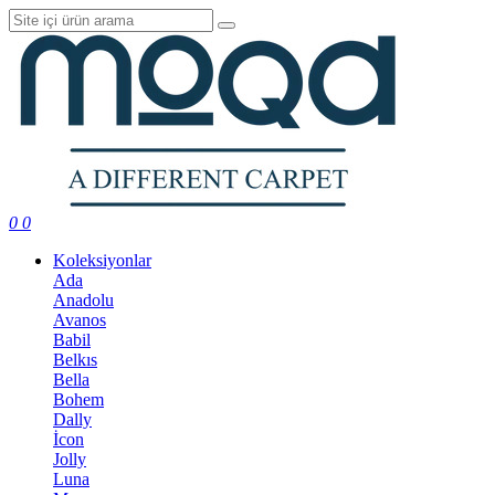
0
0
Koleksiyonlar
Ada
Anadolu
Avanos
Babil
Belkıs
Bella
Bohem
Dally
İcon
Jolly
Luna