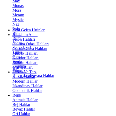
Max
Monas
Moss
Meram
Mystic
Naz
Polo
Yeni Gelen Ürünler
Ritim
Kullanım Alanı
Rumi
Salon Halıları
Sahra
Oturma Odası Halıları
Semerkand
Çocuk Odası Halıları
Truva
Mutfak Halıları
Otto
Koridor Halıları
Vento
Balkon Halıları
Zeugma
Ofis Halıları
Zümrüt
Desen Ve Tarz
Duvardan Duvara Halılar
Klasik Halılar
Modern Halılar
İskandinav Halılar
Geometrik Halılar
Renk
Antrasit Halılar
Bej Halılar
Beyaz Halılar
Gri Halılar