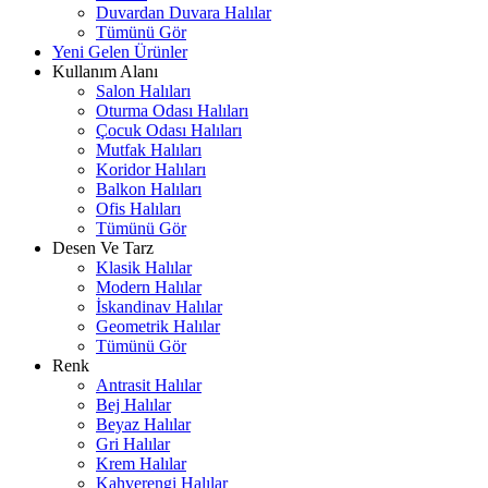
Duvardan Duvara Halılar
Tümünü Gör
Yeni Gelen Ürünler
Kullanım Alanı
Salon Halıları
Oturma Odası Halıları
Çocuk Odası Halıları
Mutfak Halıları
Koridor Halıları
Balkon Halıları
Ofis Halıları
Tümünü Gör
Desen Ve Tarz
Klasik Halılar
Modern Halılar
İskandinav Halılar
Geometrik Halılar
Tümünü Gör
Renk
Antrasit Halılar
Bej Halılar
Beyaz Halılar
Gri Halılar
Krem Halılar
Kahverengi Halılar