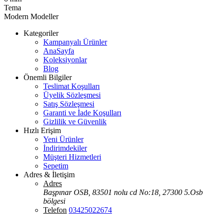
Tema
Modern Modeller
Kategoriler
Kampanyalı Ürünler
AnaSayfa
Koleksiyonlar
Blog
Önemli Bilgiler
Teslimat Koşulları
Üyelik Sözleşmesi
Satış Sözleşmesi
Garanti ve İade Koşulları
Gizlilik ve Güvenlik
Hızlı Erişim
Yeni Ürünler
İndirimdekiler
Müşteri Hizmetleri
Sepetim
Adres & İletişim
Adres
Başpınar OSB, 83501 nolu cd No:18, 27300 5.Osb
bölgesi
Telefon
03425022674