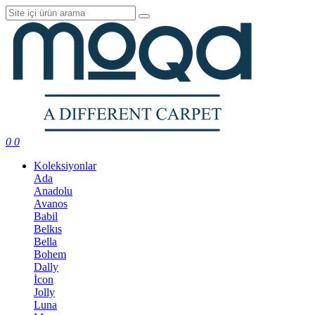
0
0
Koleksiyonlar
Ada
Anadolu
Avanos
Babil
Belkıs
Bella
Bohem
Dally
İcon
Jolly
Luna