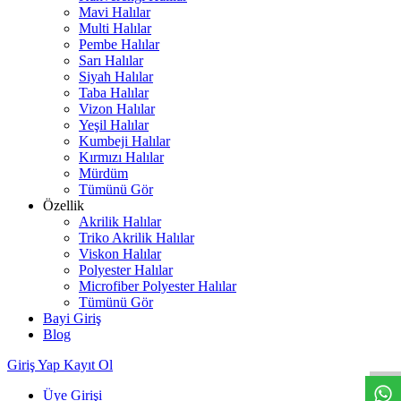
Mavi Halılar
Multi Halılar
Pembe Halılar
Sarı Halılar
Siyah Halılar
Taba Halılar
Vizon Halılar
Yeşil Halılar
Kumbeji Halılar
Kırmızı Halılar
Mürdüm
Tümünü Gör
Özellik
Akrilik Halılar
Triko Akrilik Halılar
Viskon Halılar
Polyester Halılar
Microfiber Polyester Halılar
Tümünü Gör
Bayi Giriş
W
h
t
s
a
p
p
D
e
s
t
e
H
a
t
t
Blog
Giriş Yap
Kayıt Ol
Üye Girişi