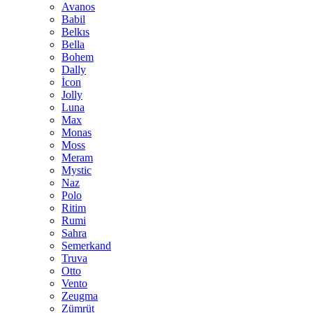
Avanos
Babil
Belkıs
Bella
Bohem
Dally
İcon
Jolly
Luna
Max
Monas
Moss
Meram
Mystic
Naz
Polo
Ritim
Rumi
Sahra
Semerkand
Truva
Otto
Vento
Zeugma
Zümrüt