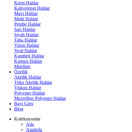
Krem Halılar
Kahverengi Halılar
Mavi Halılar
Multi Halılar
Pembe Halılar
Sarı Halılar
Siyah Halılar
Taba Halılar
Vizon Halılar
Yeşil Halılar
Kumbeji Halılar
Kırmızı Halılar
Mürdüm
Özellik
Akrilik Halılar
Triko Akrilik Halılar
Viskon Halılar
Polyester Halılar
Microfiber Polyester Halılar
Bayi Giriş
Blog
Koleksiyonlar
Ada
Anadolu