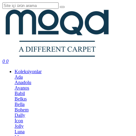
0
0
Koleksiyonlar
Ada
Anadolu
Avanos
Babil
Belkıs
Bella
Bohem
Dally
İcon
Jolly
Luna