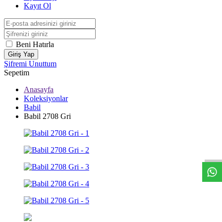
Kayıt Ol
Beni Hatırla
Giriş Yap
Şifremi Unuttum
Sepetim
Anasayfa
Koleksiyonlar
Babil
Babil 2708 Gri
W
h
t
s
a
p
p
D
e
s
t
e
H
a
t
t