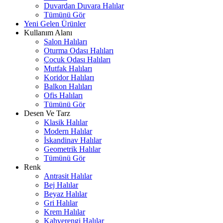
Duvardan Duvara Halılar
Tümünü Gör
Yeni Gelen Ürünler
Kullanım Alanı
Salon Halıları
Oturma Odası Halıları
Çocuk Odası Halıları
Mutfak Halıları
Koridor Halıları
Balkon Halıları
Ofis Halıları
Tümünü Gör
Desen Ve Tarz
Klasik Halılar
Modern Halılar
İskandinav Halılar
Geometrik Halılar
Tümünü Gör
Renk
Antrasit Halılar
Bej Halılar
Beyaz Halılar
Gri Halılar
Krem Halılar
Kahverengi Halılar