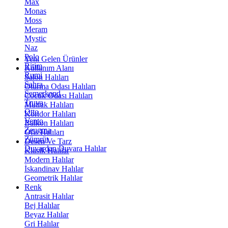
Max
Monas
Moss
Meram
Mystic
Naz
Polo
Yeni Gelen Ürünler
Ritim
Kullanım Alanı
Rumi
Salon Halıları
Sahra
Oturma Odası Halıları
Semerkand
Çocuk Odası Halıları
Truva
Mutfak Halıları
Otto
Koridor Halıları
Vento
Balkon Halıları
Zeugma
Ofis Halıları
Zümrüt
Desen Ve Tarz
Duvardan Duvara Halılar
Klasik Halılar
Modern Halılar
İskandinav Halılar
Geometrik Halılar
Renk
Antrasit Halılar
Bej Halılar
Beyaz Halılar
Gri Halılar