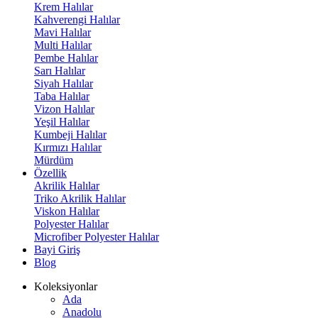
Krem Halılar
Kahverengi Halılar
Mavi Halılar
Multi Halılar
Pembe Halılar
Sarı Halılar
Siyah Halılar
Taba Halılar
Vizon Halılar
Yeşil Halılar
Kumbeji Halılar
Kırmızı Halılar
Mürdüm
Özellik
Akrilik Halılar
Triko Akrilik Halılar
Viskon Halılar
Polyester Halılar
Microfiber Polyester Halılar
Bayi Giriş
Blog
Koleksiyonlar
Ada
Anadolu