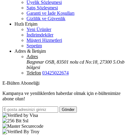
Üyelik Sözleşmesi
Satış Sözleşmesi
Garanti ve İade Koşulları
Gizlilik ve Güvenlik
Hızlı Erişim
Yeni Ürünler
İndirimdekiler
Müşteri Hizmetleri
Sepetim
Adres & İletişim
Adres
Başpınar OSB, 83501 nolu cd No:18, 27300 5.Osb
bölgesi
Telefon
03425022674
E-Bülten Aboneliği
Kampanya ve yeniliklerden haberdar olmak için e-bültenimize
abone olun!
Gönder