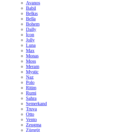
Avanos
Babil
Belkıs
Bella
Bohem
Dally
İcon
Jolly
Luna
Max
Monas
Moss
Meram
Mystic
Naz
Polo
Ritim
Rumi
Sahra
Semerkand
Truva
Otto
Vento
Zeugma
Zümrüt