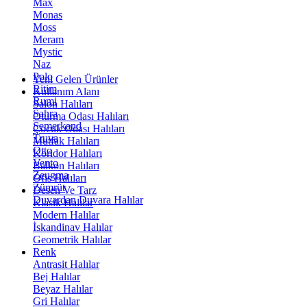
Max
Monas
Moss
Meram
Mystic
Naz
Polo
Yeni Gelen Ürünler
Ritim
Kullanım Alanı
Rumi
Salon Halıları
Sahra
Oturma Odası Halıları
Semerkand
Çocuk Odası Halıları
Truva
Mutfak Halıları
Otto
Koridor Halıları
Vento
Balkon Halıları
Zeugma
Ofis Halıları
Zümrüt
Desen Ve Tarz
Duvardan Duvara Halılar
Klasik Halılar
Modern Halılar
İskandinav Halılar
Geometrik Halılar
Renk
Antrasit Halılar
Bej Halılar
Beyaz Halılar
Gri Halılar