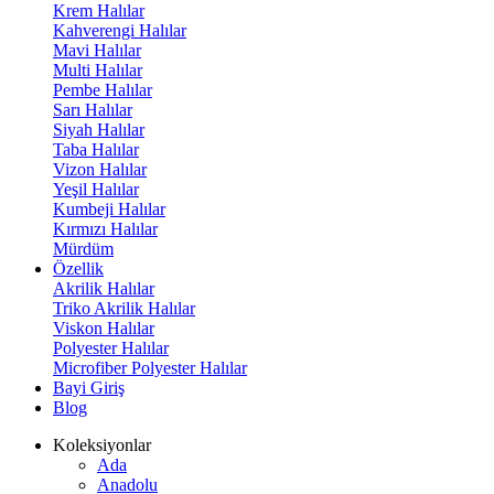
Krem Halılar
Kahverengi Halılar
Mavi Halılar
Multi Halılar
Pembe Halılar
Sarı Halılar
Siyah Halılar
Taba Halılar
Vizon Halılar
Yeşil Halılar
Kumbeji Halılar
Kırmızı Halılar
Mürdüm
Özellik
Akrilik Halılar
Triko Akrilik Halılar
Viskon Halılar
Polyester Halılar
Microfiber Polyester Halılar
Bayi Giriş
Blog
Koleksiyonlar
Ada
Anadolu