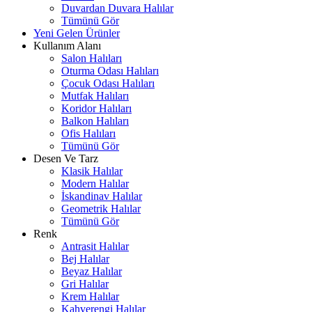
Duvardan Duvara Halılar
Tümünü Gör
Yeni Gelen Ürünler
Kullanım Alanı
Salon Halıları
Oturma Odası Halıları
Çocuk Odası Halıları
Mutfak Halıları
Koridor Halıları
Balkon Halıları
Ofis Halıları
Tümünü Gör
Desen Ve Tarz
Klasik Halılar
Modern Halılar
İskandinav Halılar
Geometrik Halılar
Tümünü Gör
Renk
Antrasit Halılar
Bej Halılar
Beyaz Halılar
Gri Halılar
Krem Halılar
Kahverengi Halılar