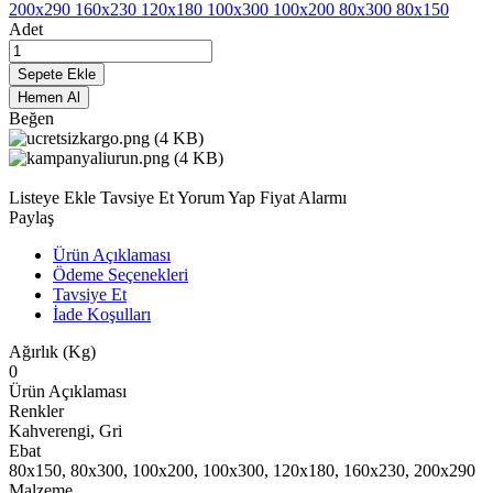
200x290
160x230
120x180
100x300
100x200
80x300
80x150
Adet
Sepete Ekle
Hemen Al
Beğen
Listeye Ekle
Tavsiye Et
Yorum Yap
Fiyat Alarmı
Paylaş
Ürün Açıklaması
Ödeme Seçenekleri
Tavsiye Et
İade Koşulları
Ağırlık (Kg)
0
Ürün Açıklaması
Renkler
Kahverengi, Gri
Ebat
80x150, 80x300, 100x200, 100x300, 120x180, 160x230, 200x290
Malzeme