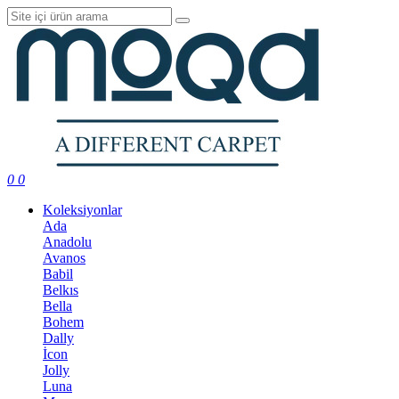
0
0
Koleksiyonlar
Ada
Anadolu
Avanos
Babil
Belkıs
Bella
Bohem
Dally
İcon
Jolly
Luna