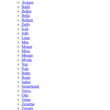
Avanos
Babil
Belkıs
Bella
Bohem
Dally
İcon
Jolly
Luna
Max
Monas
Moss
Meram
Mystic
Naz
Polo
Ritim
Rumi
Sahra
Semerkand
Truva
Otto
Vento
Zeugma
Zümrüt