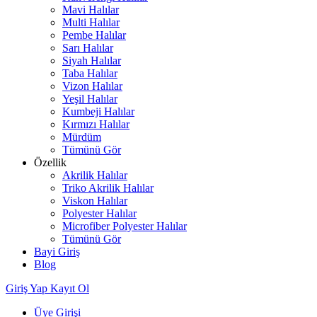
Mavi Halılar
Multi Halılar
Pembe Halılar
Sarı Halılar
Siyah Halılar
Taba Halılar
Vizon Halılar
Yeşil Halılar
Kumbeji Halılar
Kırmızı Halılar
Mürdüm
Tümünü Gör
Özellik
Akrilik Halılar
Triko Akrilik Halılar
Viskon Halılar
Polyester Halılar
Microfiber Polyester Halılar
Tümünü Gör
Bayi Giriş
Blog
Giriş Yap
Kayıt Ol
Üye Girişi