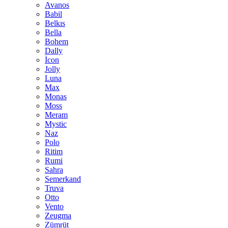
Avanos
Babil
Belkıs
Bella
Bohem
Dally
İcon
Jolly
Luna
Max
Monas
Moss
Meram
Mystic
Naz
Polo
Ritim
Rumi
Sahra
Semerkand
Truva
Otto
Vento
Zeugma
Zümrüt