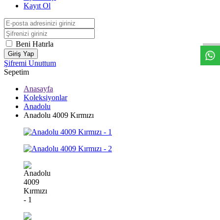
Kayıt Ol
W
h
t
s
a
p
p
D
e
s
t
e
H
a
t
t
Beni Hatırla
Giriş Yap
Şifremi Unuttum
Sepetim
Anasayfa
Koleksiyonlar
Anadolu
Anadolu 4009 Kırmızı