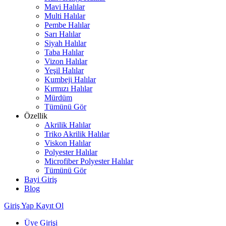
Mavi Halılar
Multi Halılar
Pembe Halılar
Sarı Halılar
Siyah Halılar
Taba Halılar
Vizon Halılar
Yeşil Halılar
Kumbeji Halılar
Kırmızı Halılar
Mürdüm
Tümünü Gör
Özellik
Akrilik Halılar
Triko Akrilik Halılar
Viskon Halılar
Polyester Halılar
Microfiber Polyester Halılar
Tümünü Gör
Bayi Giriş
Blog
Giriş Yap
Kayıt Ol
Üye Girişi