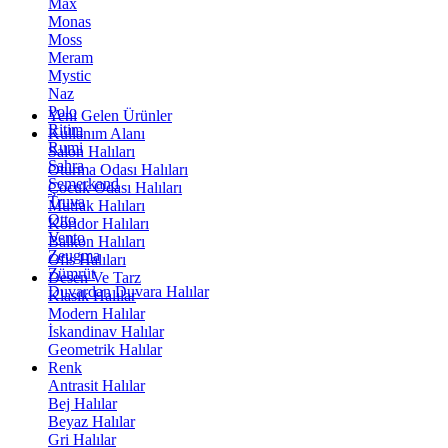
Max
Monas
Moss
Meram
Mystic
Naz
Polo
Yeni Gelen Ürünler
Ritim
Kullanım Alanı
Rumi
Salon Halıları
Sahra
Oturma Odası Halıları
Semerkand
Çocuk Odası Halıları
Truva
Mutfak Halıları
Otto
Koridor Halıları
Vento
Balkon Halıları
Zeugma
Ofis Halıları
Zümrüt
Desen Ve Tarz
Duvardan Duvara Halılar
Klasik Halılar
Modern Halılar
İskandinav Halılar
Geometrik Halılar
Renk
Antrasit Halılar
Bej Halılar
Beyaz Halılar
Gri Halılar