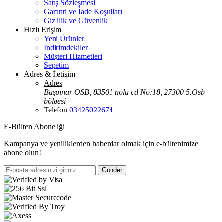
Satış Sözleşmesi
Garanti ve İade Koşulları
Gizlilik ve Güvenlik
Hızlı Erişim
Yeni Ürünler
İndirimdekiler
Müşteri Hizmetleri
Sepetim
Adres & İletişim
Adres
Başpınar OSB, 83501 nolu cd No:18, 27300 5.Osb
bölgesi
Telefon
03425022674
E-Bülten Aboneliği
Kampanya ve yeniliklerden haberdar olmak için e-bültenimize
abone olun!
Gönder