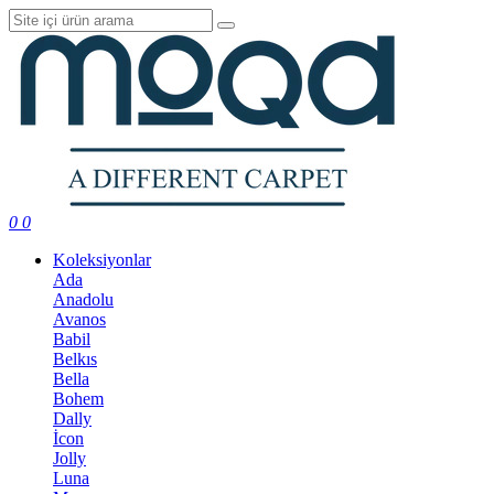
0
0
Koleksiyonlar
Ada
Anadolu
Avanos
Babil
Belkıs
Bella
Bohem
Dally
İcon
Jolly
Luna