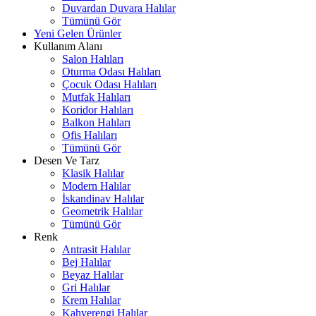
Duvardan Duvara Halılar
Tümünü Gör
Yeni Gelen Ürünler
Kullanım Alanı
Salon Halıları
Oturma Odası Halıları
Çocuk Odası Halıları
Mutfak Halıları
Koridor Halıları
Balkon Halıları
Ofis Halıları
Tümünü Gör
Desen Ve Tarz
Klasik Halılar
Modern Halılar
İskandinav Halılar
Geometrik Halılar
Tümünü Gör
Renk
Antrasit Halılar
Bej Halılar
Beyaz Halılar
Gri Halılar
Krem Halılar
Kahverengi Halılar