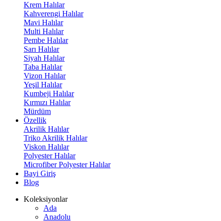
Krem Halılar
Kahverengi Halılar
Mavi Halılar
Multi Halılar
Pembe Halılar
Sarı Halılar
Siyah Halılar
Taba Halılar
Vizon Halılar
Yeşil Halılar
Kumbeji Halılar
Kırmızı Halılar
Mürdüm
Özellik
Akrilik Halılar
Triko Akrilik Halılar
Viskon Halılar
Polyester Halılar
Microfiber Polyester Halılar
Bayi Giriş
Blog
Koleksiyonlar
Ada
Anadolu