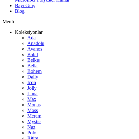
Bayi Giriş
Blog
Menü
Koleksiyonlar
Ada
Anadolu
Avanos
Babil
Belkıs
Bella
Bohem
Dally
İcon
Jolly
Luna
Max
Monas
Moss
Meram
Mystic
Naz
Polo
Ritim