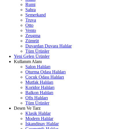
Rumi
Sahra
Semerkand
Truva
Otto
Vento
Zeugma
Zümrüt
Duvardan Duvara Halılar
Tüm Ürünler
Yeni Gelen Ürünler
Kullanım Alanı
Salon Halıları
Oturma Odası Halıları
Çocuk Odası Halıları
Mutfak Halıları
Koridor Halıları
Balkon Halıları
Ofis Halıları
Tüm Ürünler
Desen Ve Tarz
Klasik Halılar
Modern Halılar
İskandinav Halılar
Geometrik Halılar