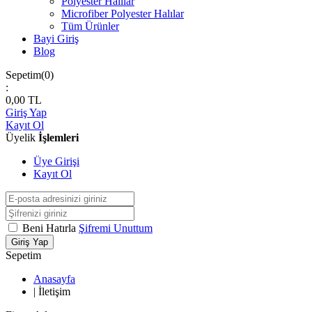
Polyester Halılar
Microfiber Polyester Halılar
Tüm Ürünler
Bayi Giriş
Blog
Sepetim(
0
)
:
0,00
TL
Giriş Yap
Kayıt Ol
Üyelik
İşlemleri
Üye Girişi
Kayıt Ol
Beni Hatırla
Şifremi Unuttum
Giriş Yap
Sepetim
Anasayfa
|
İletişim