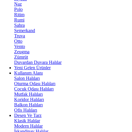
Naz
Polo
Ritim
Rumi
Sahra
Semerkand
Truva
Otto
Vento
Zeugma
Zümrüt
Duvardan Duvara Halılar
Yeni Gelen Ürünler
Kullanım Alanı
Salon Halıları
Oturma Odası Halıları
Çocuk Odası Halıları
Mutfak Halıları
Koridor Halıları
Balkon Halıları
Ofis Halıları
Desen Ve Tarz
Klasik Halılar
Modern Halılar
İskandinav Halılar