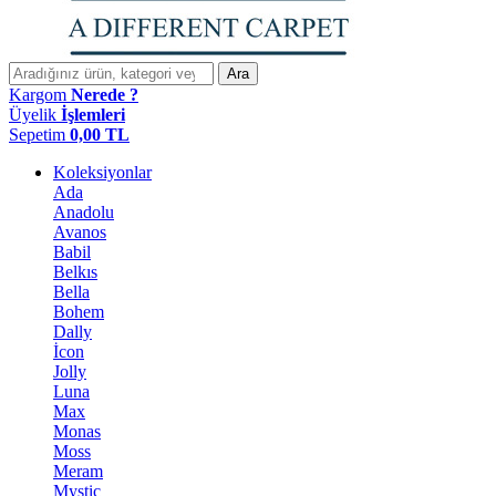
Ara
Kargom
Nerede ?
Üyelik
İşlemleri
Sepetim
0,00
TL
Koleksiyonlar
Ada
Anadolu
Avanos
Babil
Belkıs
Bella
Bohem
Dally
İcon
Jolly
Luna
Max
Monas
Moss
Meram
Mystic