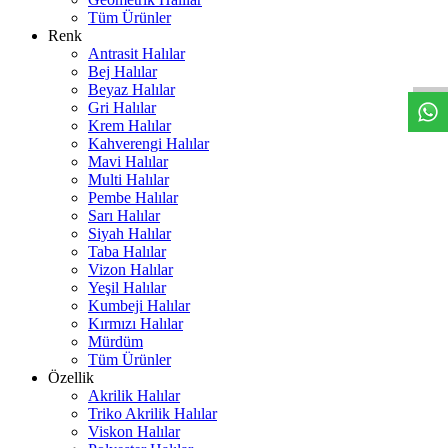
Tüm Ürünler
W
h
t
s
a
p
p
D
e
s
t
e
H
a
t
t
Renk
Antrasit Halılar
Bej Halılar
Beyaz Halılar
Gri Halılar
Krem Halılar
Kahverengi Halılar
Mavi Halılar
Multi Halılar
Pembe Halılar
Sarı Halılar
Siyah Halılar
Taba Halılar
Vizon Halılar
Yeşil Halılar
Kumbeji Halılar
Kırmızı Halılar
Mürdüm
Tüm Ürünler
Özellik
Akrilik Halılar
Triko Akrilik Halılar
Viskon Halılar