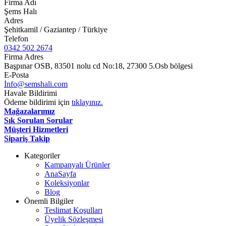
Firma Adı
Şems Halı
Adres
Şehitkamil / Gaziantep / Türkiye
Telefon
0342 502 2674
Firma Adres
Başpınar OSB, 83501 nolu cd No:18, 27300 5.Osb bölgesi
E-Posta
İ
nfo@semshali.com
Havale Bildirimi
Ödeme bildirimi için
tıklayınız.
Mağazalarımız
Sık Sorulan Sorular
Müşteri Hizmetleri
Sipariş Takip
Kategoriler
Kampanyalı Ürünler
AnaSayfa
Koleksiyonlar
Blog
Önemli Bilgiler
Teslimat Koşulları
Üyelik Sözleşmesi