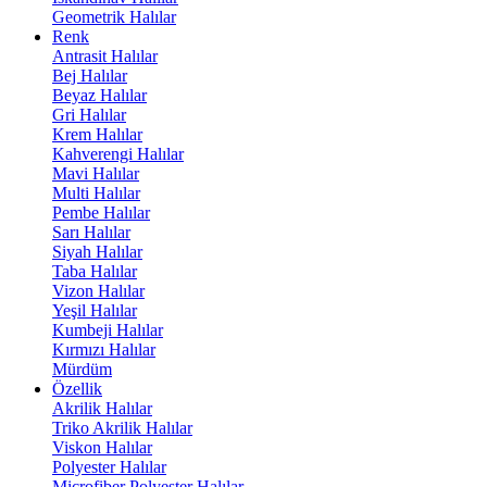
Geometrik Halılar
Renk
Antrasit Halılar
Bej Halılar
Beyaz Halılar
Gri Halılar
Krem Halılar
Kahverengi Halılar
Mavi Halılar
Multi Halılar
Pembe Halılar
Sarı Halılar
Siyah Halılar
Taba Halılar
Vizon Halılar
Yeşil Halılar
Kumbeji Halılar
Kırmızı Halılar
Mürdüm
Özellik
Akrilik Halılar
Triko Akrilik Halılar
Viskon Halılar
Polyester Halılar
Microfiber Polyester Halılar