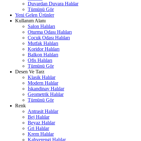
Duvardan Duvara Halılar
Tümünü Gör
Yeni Gelen Ürünler
Kullanım Alanı
Salon Halıları
Oturma Odası Halıları
Çocuk Odası Halıları
Mutfak Halıları
Koridor Halıları
Balkon Halıları
Ofis Halıları
Tümünü Gör
Desen Ve Tarz
Klasik Halılar
Modern Halılar
İskandinav Halılar
Geometrik Halılar
Tümünü Gör
Renk
Antrasit Halılar
Bej Halılar
Beyaz Halılar
Gri Halılar
Krem Halılar
Kahverengi Halılar