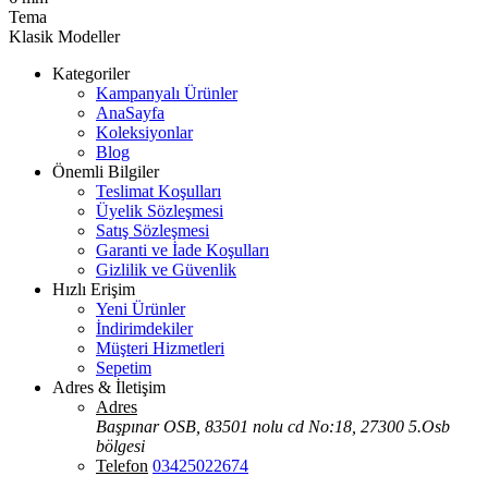
Tema
Klasik Modeller
Kategoriler
Kampanyalı Ürünler
AnaSayfa
Koleksiyonlar
Blog
Önemli Bilgiler
Teslimat Koşulları
Üyelik Sözleşmesi
Satış Sözleşmesi
Garanti ve İade Koşulları
Gizlilik ve Güvenlik
Hızlı Erişim
Yeni Ürünler
İndirimdekiler
Müşteri Hizmetleri
Sepetim
Adres & İletişim
Adres
Başpınar OSB, 83501 nolu cd No:18, 27300 5.Osb
bölgesi
Telefon
03425022674