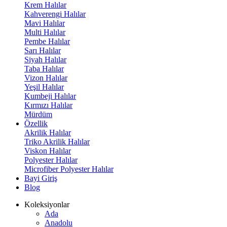
Krem Halılar
Kahverengi Halılar
Mavi Halılar
Multi Halılar
Pembe Halılar
Sarı Halılar
Siyah Halılar
Taba Halılar
Vizon Halılar
Yeşil Halılar
Kumbeji Halılar
Kırmızı Halılar
Mürdüm
Özellik
Akrilik Halılar
Triko Akrilik Halılar
Viskon Halılar
Polyester Halılar
Microfiber Polyester Halılar
Bayi Giriş
Blog
Koleksiyonlar
Ada
Anadolu