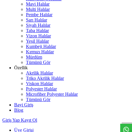
Mavi Halılar
Multi Halılar
Pembe Halılar
Sarı Halılar
Siyah Halılar
Taba Halılar
Vizon Halılar
Yeşil Halılar
Kumbeji Halılar
Kırmızı Halılar
Mürdüm
Tümünü Gör
Özellik
Akrilik Halılar
Triko Akrilik Halılar
Viskon Halılar
Polyester Halılar
Microfiber Polyester Halılar
Tümünü Gör
Bayi Giriş
W
h
t
s
a
p
p
D
e
s
t
e
H
a
t
t
Blog
Giriş Yap
Kayıt Ol
Üye Girişi