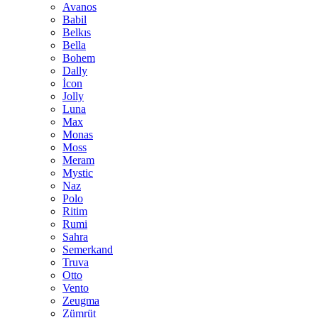
Avanos
Babil
Belkıs
Bella
Bohem
Dally
İcon
Jolly
Luna
Max
Monas
Moss
Meram
Mystic
Naz
Polo
Ritim
Rumi
Sahra
Semerkand
Truva
Otto
Vento
Zeugma
Zümrüt