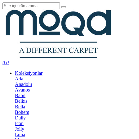
0
0
Koleksiyonlar
Ada
Anadolu
Avanos
Babil
Belkıs
Bella
Bohem
Dally
İcon
Jolly
Luna