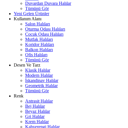
Duvardan Duvara Halılar
Tümünü Gör
Yeni Gelen Ürünler
Kullanım Alanı
Salon Halıları
Oturma Odası Halıları
Çocuk Odası Halıları
Mutfak Halıları
Koridor Halıları
Balkon Halıları
Ofis Halıları
Tümünü Gör
Desen Ve Tarz
Klasik Halılar
Modern Halılar
İskandinav Halılar
Geometrik Halılar
Tümünü Gör
Renk
Antrasit Halılar
Bej Halılar
Beyaz Halılar
Gri Halılar
Krem Halılar
Kahverengi Halılar