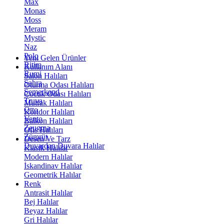
Max
Monas
Moss
Meram
Mystic
Naz
Polo
Yeni Gelen Ürünler
Ritim
Kullanım Alanı
Rumi
Salon Halıları
Sahra
Oturma Odası Halıları
Semerkand
Çocuk Odası Halıları
Truva
Mutfak Halıları
Otto
Koridor Halıları
Vento
Balkon Halıları
Zeugma
Ofis Halıları
Zümrüt
Desen Ve Tarz
Duvardan Duvara Halılar
Klasik Halılar
Modern Halılar
İskandinav Halılar
Geometrik Halılar
Renk
Antrasit Halılar
Bej Halılar
Beyaz Halılar
Gri Halılar