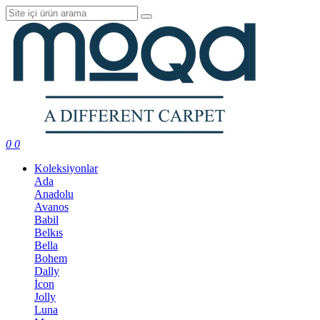
0
0
Koleksiyonlar
Ada
Anadolu
Avanos
Babil
Belkıs
Bella
Bohem
Dally
İcon
Jolly
Luna