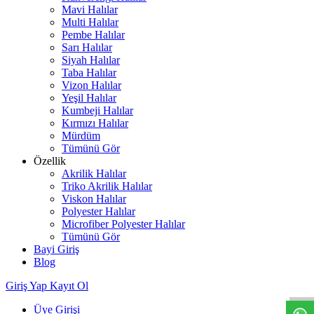
Mavi Halılar
Multi Halılar
Pembe Halılar
Sarı Halılar
Siyah Halılar
Taba Halılar
Vizon Halılar
Yeşil Halılar
Kumbeji Halılar
Kırmızı Halılar
Mürdüm
Tümünü Gör
Özellik
Akrilik Halılar
Triko Akrilik Halılar
Viskon Halılar
Polyester Halılar
Microfiber Polyester Halılar
Tümünü Gör
Bayi Giriş
W
h
t
s
a
p
p
D
e
s
t
e
H
a
t
t
Blog
Giriş Yap
Kayıt Ol
Üye Girişi