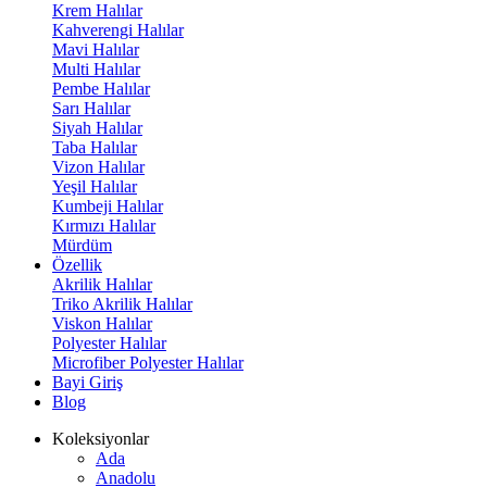
Krem Halılar
Kahverengi Halılar
Mavi Halılar
Multi Halılar
Pembe Halılar
Sarı Halılar
Siyah Halılar
Taba Halılar
Vizon Halılar
Yeşil Halılar
Kumbeji Halılar
Kırmızı Halılar
Mürdüm
Özellik
Akrilik Halılar
Triko Akrilik Halılar
Viskon Halılar
Polyester Halılar
Microfiber Polyester Halılar
Bayi Giriş
Blog
Koleksiyonlar
Ada
Anadolu