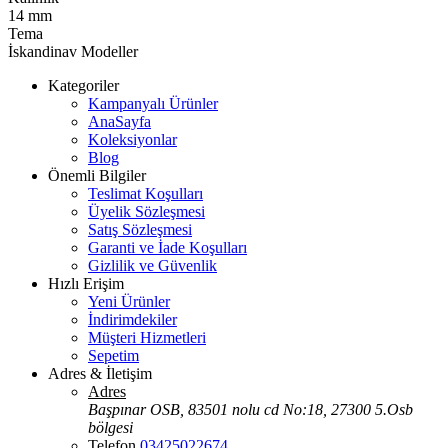
14 mm
Tema
İskandinav Modeller
Kategoriler
Kampanyalı Ürünler
AnaSayfa
Koleksiyonlar
Blog
Önemli Bilgiler
Teslimat Koşulları
Üyelik Sözleşmesi
Satış Sözleşmesi
Garanti ve İade Koşulları
Gizlilik ve Güvenlik
Hızlı Erişim
Yeni Ürünler
İndirimdekiler
Müşteri Hizmetleri
Sepetim
Adres & İletişim
Adres
Başpınar OSB, 83501 nolu cd No:18, 27300 5.Osb
bölgesi
Telefon
03425022674