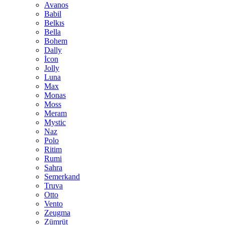
Avanos
Babil
Belkıs
Bella
Bohem
Dally
İcon
Jolly
Luna
Max
Monas
Moss
Meram
Mystic
Naz
Polo
Ritim
Rumi
Sahra
Semerkand
Truva
Otto
Vento
Zeugma
Zümrüt