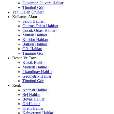
Duvardan Duvara Halılar
Tümünü Gör
Yeni Gelen Ürünler
Kullanım Alanı
Salon Halıları
Oturma Odası Halıları
Çocuk Odası Halıları
Mutfak Halıları
Koridor Halıları
Balkon Halıları
Ofis Halıları
Tümünü Gör
Desen Ve Tarz
Klasik Halılar
Modern Halılar
İskandinav Halılar
Geometrik Halılar
Tümünü Gör
Renk
Antrasit Halılar
Bej Halılar
Beyaz Halılar
Gri Halılar
Krem Halılar
Kahverengi Halılar