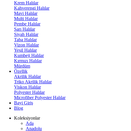
Krem Halılar
Kahverengi Halılar
Mavi Halılar
Multi Halılar
Pembe Halılar
Sarı Halılar
Siyah Halılar
Taba Halılar
Vizon Halılar
Yeşil Halılar
Kumbeji Halılar
Kırmızı Halılar
Mürdüm
Özellik
Akrilik Halılar
Triko Akrilik Halılar
Viskon Halılar
Polyester Halılar
Microfiber Polyester Halılar
Bayi Giriş
Blog
Koleksiyonlar
Ada
Anadolu