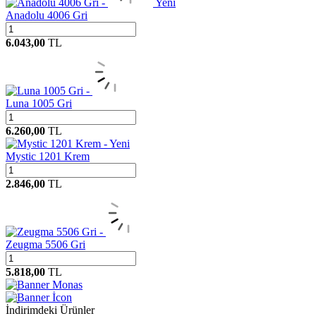
Yeni
Anadolu 4006 Gri
6.043,00
TL
Luna 1005 Gri
6.260,00
TL
Yeni
Mystic 1201 Krem
2.846,00
TL
Zeugma 5506 Gri
5.818,00
TL
Monas
İcon
İndirimdeki Ürünler