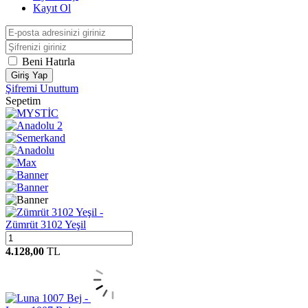
Kayıt Ol
Beni Hatırla
Giriş Yap
Şifremi Unuttum
Sepetim
Zümrüt 3102 Yeşil
4.128,00
TL