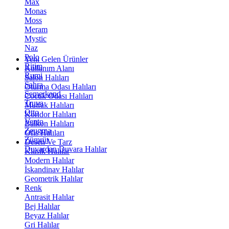
Max
Monas
Moss
Meram
Mystic
Naz
Polo
Yeni Gelen Ürünler
Ritim
Kullanım Alanı
Rumi
Salon Halıları
Sahra
Oturma Odası Halıları
Semerkand
Çocuk Odası Halıları
Truva
Mutfak Halıları
Otto
Koridor Halıları
Vento
Balkon Halıları
Zeugma
Ofis Halıları
Zümrüt
Desen Ve Tarz
Duvardan Duvara Halılar
Klasik Halılar
Modern Halılar
İskandinav Halılar
Geometrik Halılar
Renk
Antrasit Halılar
Bej Halılar
Beyaz Halılar
Gri Halılar