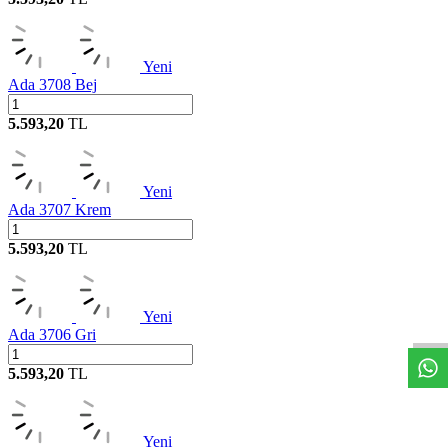
Yeni
Ada 3708 Bej
5.593,20
TL
Yeni
Ada 3707 Krem
5.593,20
TL
W
h
t
s
a
p
p
D
e
s
t
e
H
a
t
t
Yeni
Ada 3706 Gri
5.593,20
TL
Yeni