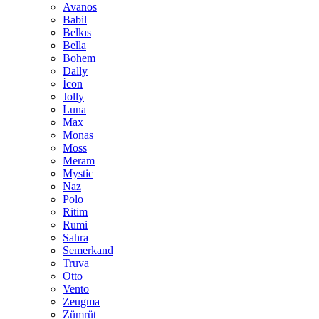
Avanos
Babil
Belkıs
Bella
Bohem
Dally
İcon
Jolly
Luna
Max
Monas
Moss
Meram
Mystic
Naz
Polo
Ritim
Rumi
Sahra
Semerkand
Truva
Otto
Vento
Zeugma
Zümrüt