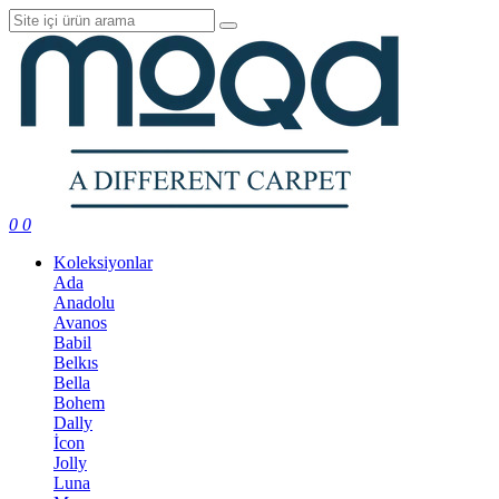
0
0
Koleksiyonlar
Ada
Anadolu
Avanos
Babil
Belkıs
Bella
Bohem
Dally
İcon
Jolly
Luna