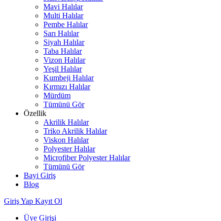
Mavi Halılar
Multi Halılar
Pembe Halılar
Sarı Halılar
Siyah Halılar
Taba Halılar
Vizon Halılar
Yeşil Halılar
Kumbeji Halılar
Kırmızı Halılar
Mürdüm
Tümünü Gör
Özellik
Akrilik Halılar
Triko Akrilik Halılar
Viskon Halılar
Polyester Halılar
Microfiber Polyester Halılar
Tümünü Gör
Bayi Giriş
Blog
Giriş Yap
Kayıt Ol
Üye Girişi