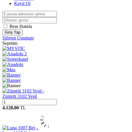
Kayıt Ol
Beni Hatırla
Giriş Yap
Şifremi Unuttum
Sepetim
Zümrüt 3102 Yeşil
4.128,00
TL