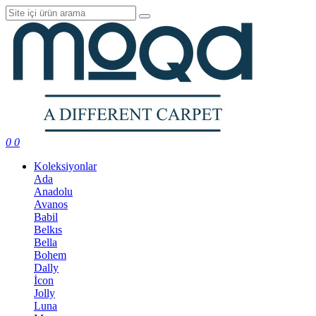
0
0
Koleksiyonlar
Ada
Anadolu
Avanos
Babil
Belkıs
Bella
Bohem
Dally
İcon
Jolly
Luna