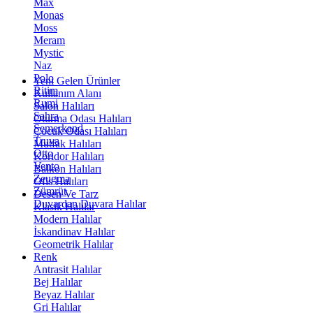
Max
Monas
Moss
Meram
Mystic
Naz
Polo
Yeni Gelen Ürünler
Ritim
Kullanım Alanı
Rumi
Salon Halıları
Sahra
Oturma Odası Halıları
Semerkand
Çocuk Odası Halıları
Truva
Mutfak Halıları
Otto
Koridor Halıları
Vento
Balkon Halıları
Zeugma
Ofis Halıları
Zümrüt
Desen Ve Tarz
Duvardan Duvara Halılar
Klasik Halılar
Modern Halılar
İskandinav Halılar
Geometrik Halılar
Renk
Antrasit Halılar
Bej Halılar
Beyaz Halılar
Gri Halılar