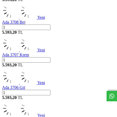
Yeni
Ada 3708 Bej
5.593,20
TL
Yeni
Ada 3707 Krem
5.593,20
TL
W
h
t
s
a
p
p
D
e
s
t
e
H
a
t
t
Yeni
Ada 3706 Gri
5.593,20
TL
Yeni