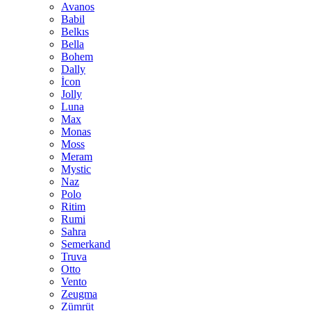
Avanos
Babil
Belkıs
Bella
Bohem
Dally
İcon
Jolly
Luna
Max
Monas
Moss
Meram
Mystic
Naz
Polo
Ritim
Rumi
Sahra
Semerkand
Truva
Otto
Vento
Zeugma
Zümrüt