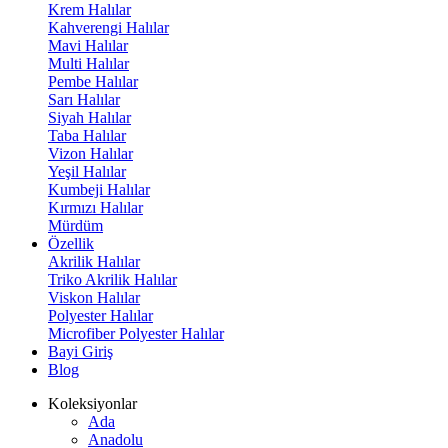
Krem Halılar
Kahverengi Halılar
Mavi Halılar
Multi Halılar
Pembe Halılar
Sarı Halılar
Siyah Halılar
Taba Halılar
Vizon Halılar
Yeşil Halılar
Kumbeji Halılar
Kırmızı Halılar
Mürdüm
Özellik
Akrilik Halılar
Triko Akrilik Halılar
Viskon Halılar
Polyester Halılar
Microfiber Polyester Halılar
Bayi Giriş
Blog
Koleksiyonlar
Ada
Anadolu