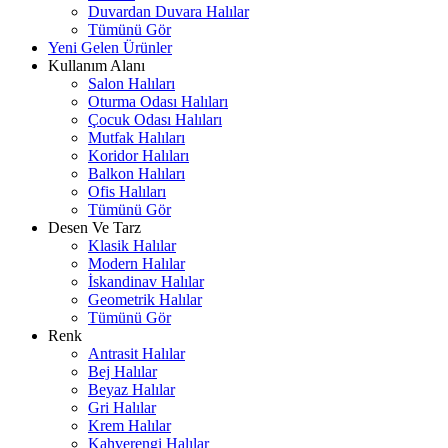
Duvardan Duvara Halılar
Tümünü Gör
Yeni Gelen Ürünler
Kullanım Alanı
Salon Halıları
Oturma Odası Halıları
Çocuk Odası Halıları
Mutfak Halıları
Koridor Halıları
Balkon Halıları
Ofis Halıları
Tümünü Gör
Desen Ve Tarz
Klasik Halılar
Modern Halılar
İskandinav Halılar
Geometrik Halılar
Tümünü Gör
Renk
Antrasit Halılar
Bej Halılar
Beyaz Halılar
Gri Halılar
Krem Halılar
Kahverengi Halılar