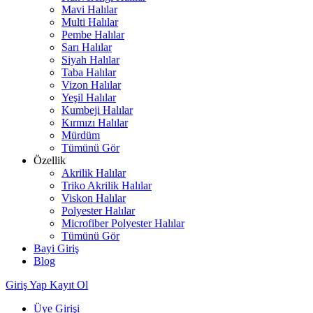
Mavi Halılar
Multi Halılar
Pembe Halılar
Sarı Halılar
Siyah Halılar
Taba Halılar
Vizon Halılar
Yeşil Halılar
Kumbeji Halılar
Kırmızı Halılar
Mürdüm
Tümünü Gör
Özellik
Akrilik Halılar
Triko Akrilik Halılar
Viskon Halılar
Polyester Halılar
Microfiber Polyester Halılar
Tümünü Gör
Bayi Giriş
Blog
Giriş Yap
Kayıt Ol
Üye Girişi